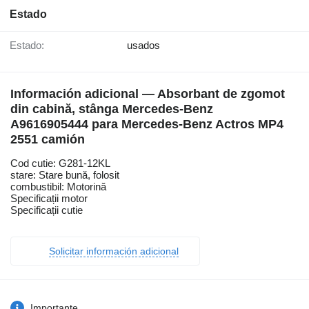
Estado
Estado:
usados
Información adicional — Absorbant de zgomot
din cabină, stânga Mercedes-Benz
A9616905444 para Mercedes-Benz Actros MP4
2551 camión
Cod cutie: G281-12KL
stare: Stare bună, folosit
combustibil: Motorină
Specificații motor
Specificații cutie
Solicitar información adicional
Importante