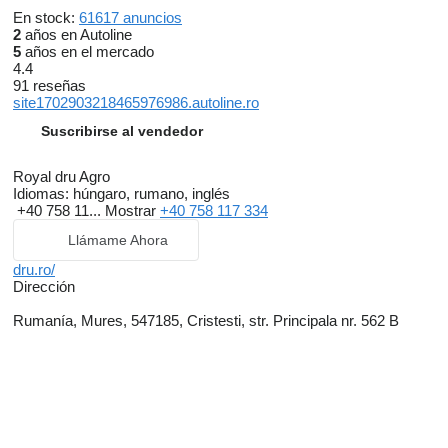
En stock:
61617 anuncios
2
años en Autoline
5
años en el mercado
4.4
91 reseñas
site1702903218465976986.autoline.ro
Suscribirse al vendedor
Royal dru Agro
Idiomas:
húngaro, rumano, inglés
+40 758 11...
Mostrar
+40 758 117 334
Llámame Ahora
dru.ro/
Dirección
Rumanía, Mures, 547185, Cristesti, str. Principala nr. 562 B