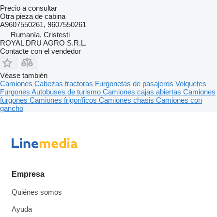
Precio a consultar
Otra pieza de cabina
A9607550261, 9607550261
Rumanía, Cristesti
ROYAL DRU AGRO S.R.L.
Contacte con el vendedor
Véase también
Camiones
Cabezas tractoras
Furgonetas de pasajeros
Volquetes
Furgones
Autobuses de turismo
Camiones cajas abiertas
Camiones
furgones
Camiones frigoríficos
Camiones chasis
Camiones con
gancho
Empresa
Quiénes somos
Ayuda