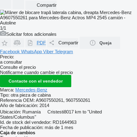
Compartir
1/1
Solicitar fotos adicionales
PDF
Compartir
Queja
Facebook
WhatsApp
Viber
Telegram
Precio:
a consultar
Consulte el precio
Notificarme cuando cambie el precio
Contacte con el vendedor
Marca:
Mercedes-Benz
Tipo:
otra pieza de cabina
Referencia OEM:
A9607550261, 9607550261
Año de fabricación:
2014
Ubicación:
Rumanía
Cristesti
8017 km to "United
States/Columbus"
Id. de stock del vendedor:
RD1644963
Fecha de publicación:
más de 1 mes
Caja de cambios