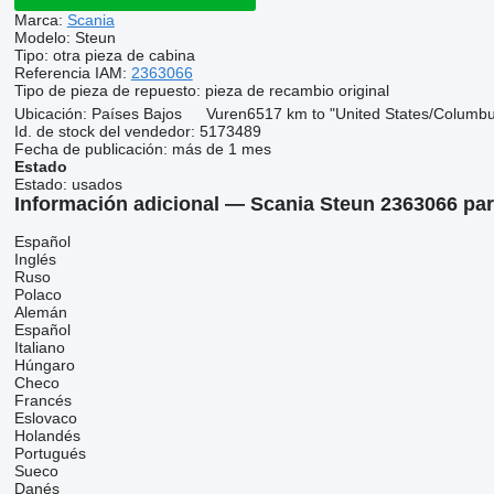
Marca:
Scania
Modelo:
Steun
Tipo:
otra pieza de cabina
Referencia IAM:
2363066
Tipo de pieza de repuesto:
pieza de recambio original
Ubicación:
Países Bajos
Vuren
6517 km to "United States/Columb
Id. de stock del vendedor:
5173489
Fecha de publicación:
más de 1 mes
Estado
Estado:
usados
Información adicional — Scania Steun 2363066 pa
Español
Inglés
Ruso
Polaco
Alemán
Español
Italiano
Húngaro
Checo
Francés
Eslovaco
Holandés
Portugués
Sueco
Danés