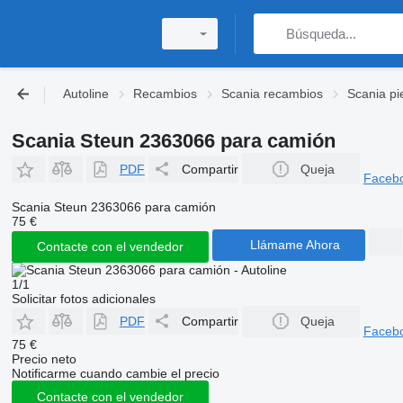
Autoline
Recambios
Scania recambios
Scania pi
Scania Steun 2363066 para camión
PDF
Compartir
Queja
Faceb
Scania Steun 2363066 para camión
75 €
Llámame Ahora
Contacte con el vendedor
1/1
Solicitar fotos adicionales
PDF
Compartir
Queja
Faceb
75 €
Precio neto
Notificarme cuando cambie el precio
Contacte con el vendedor