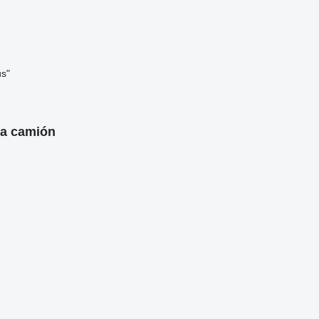
us"
ra camión