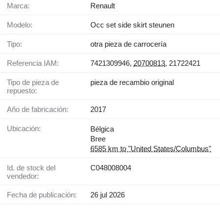
Marca:
Renault
Modelo:
Occ set side skirt steunen
Tipo:
otra pieza de carrocería
Referencia IAM:
7421309946,
20700813
, 21722421
Tipo de pieza de
pieza de recambio original
repuesto:
Año de fabricación:
2017
Ubicación:
Bélgica
Bree
6585 km to "United States/Columbus"
Id. de stock del
C048008004
vendedor:
Fecha de publicación:
26 jul 2026