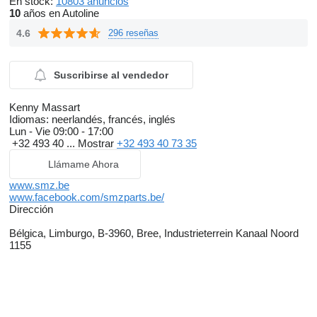
En stock:
10803 anuncios
10
años en Autoline
4.6
296 reseñas
Suscribirse al vendedor
Kenny Massart
Idiomas:
neerlandés, francés, inglés
Lun - Vie
09:00 - 17:00
+32 493 40 ...
Mostrar
+32 493 40 73 35
Llámame Ahora
www.smz.be
www.facebook.com/smzparts.be/
Dirección
Bélgica, Limburgo, B-3960, Bree, Industrieterrein Kanaal Noord
1155