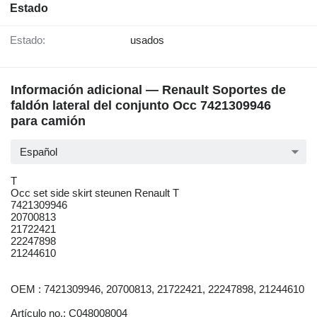
Estado
Estado:
usados
Información adicional — Renault Soportes de
faldón lateral del conjunto Occ 7421309946
para camión
Español
T
Occ set side skirt steunen Renault T
7421309946
20700813
21722421
22247898
21244610
OEM : 7421309946, 20700813, 21722421, 22247898, 21244610
Artículo no.: C048008004