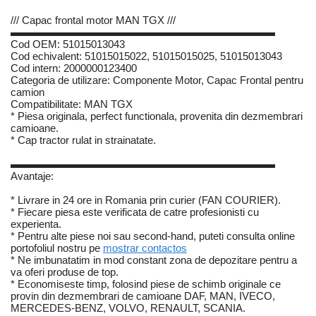
/// Capac frontal motor MAN TGX ///
▬▬▬▬▬▬▬▬▬▬▬▬▬▬▬▬▬▬▬▬▬▬▬▬▬
Cod OEM: 51015013043
Cod echivalent: 51015015022, 51015015025, 51015013043
Cod intern: 2000000123400
Categoria de utilizare: Componente Motor, Capac Frontal pentru
camion
Compatibilitate: MAN TGX
* Piesa originala, perfect functionala, provenita din dezmembrari
camioane.
* Cap tractor rulat in strainatate.
▬▬▬▬▬▬▬▬▬▬▬▬▬▬▬▬▬▬▬▬▬▬▬▬▬
Avantaje:
* Livrare in 24 ore in Romania prin curier (FAN COURIER).
* Fiecare piesa este verificata de catre profesionisti cu
experienta.
* Pentru alte piese noi sau second-hand, puteti consulta online
portofoliul nostru pe
mostrar contactos
* Ne imbunatatim in mod constant zona de depozitare pentru a
va oferi produse de top.
* Economiseste timp, folosind piese de schimb originale ce
provin din dezmembrari de camioane DAF, MAN, IVECO,
MERCEDES-BENZ, VOLVO, RENAULT, SCANIA.