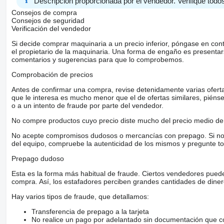
Descripción proporcionada por el vendedor. Verifique todos
Consejos de compra
Consejos de seguridad
Verificación del vendedor
Si decide comprar maquinaria a un precio inferior, póngase en con
el propietario de la maquinaria. Una forma de engaño es present
comentarios y sugerencias para que lo comprobemos.
Comprobación de precios
Antes de confirmar una compra, revise detenidamente varias ofertas 
que le interesa es mucho menor que el de ofertas similares, piénsel
o a un intento de fraude por parte del vendedor.
No compre productos cuyo precio diste mucho del precio medio de 
No acepte compromisos dudosos o mercancías con prepago. Si no lo 
del equipo, compruebe la autenticidad de los mismos y pregunte to
Prepago dudoso
Esta es la forma más habitual de fraude. Ciertos vendedores pued
compra. Así, los estafadores perciben grandes cantidades de diner
Hay varios tipos de fraude, que detallamos:
Transferencia de prepago a la tarjeta
No realice un pago por adelantado sin documentación que con