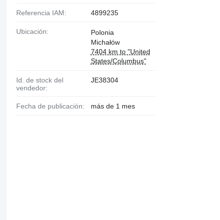
Referencia IAM:
4899235
Ubicación:
Polonia
Michałów
7404 km to "United
States/Columbus"
Id. de stock del
JE38304
vendedor:
Fecha de publicación:
más de 1 mes