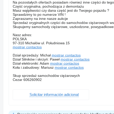
Na pozostałych ofertach posiadam również inne części do teg
Część oryginalna, pochodząca z demontażu
Masz wątpliwości czy dana część jest do Twojego pojazdu ?
Sprawdzimy to po numerze VIN !
Zapraszamy na inne nasze aukcje
Sprzedaż oryginalnych części do samochodów ciężarowych ws
Skupujemy samochody ciężarowe, uszkodzone, powypadkowe, bez
Nasz adres:
POLSKA
97-310 Michalów ul. Południowa 15
mostrar contactos
Dział sprzedaży: Michał
mostrar contactos
Dział Silników i skrzyń: Paweł
mostrar contactos
Dział elektroniki: Adam
mostrar contactos
Koła i zabudowy: Mariusz
mostrar contactos
Skup sprzedaż samochodów ciężarowych
Cezar 606260902
Solicitar información adicional