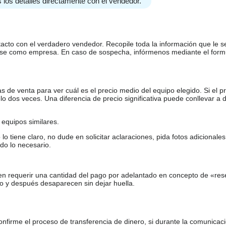
 los detalles directamente con el vendedor.
tacto con el verdadero vendedor. Recopile toda la información que le s
arse como empresa. En caso de sospecha, infórmenos mediante el form
de venta para ver cuál es el precio medio del equipo elegido. Si el pr
o dos veces. Una diferencia de precio significativa puede conllevar a 
equipos similares.
tiene claro, no dude en solicitar aclaraciones, pida fotos adicional
do lo necesario.
en requerir una cantidad del pago por adelantado en concepto de «res
o y después desaparecen sin dejar huella.
firme el proceso de transferencia de dinero, si durante la comunicaci