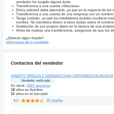
vendedor ha surgido alguna duda.
Transferencia a una cuenta «fiduciaria»
Dicha solicitud debe alarmarle, ya que en la mayoría de los 
Transferencia a una cuenta de una empresa con un nombre 
Tenga cuidado, ya que los estafadores pueden ocultarse tra
nombre. No transfiera dinero si tiene dudas sobre el nombre
Sustitución de sus propios datos en la factura de una empre
Antes de realizar una transferencia, asegúrese de que los d
¿Detectó algún fraude?
Infórmenos de lo sucedido
Contactos del vendedor
QINDITO SPÓŁKA Z OGRANICZONĄ ODPOWIEDZIALNOŚCIĄ
Vendedor verificado
En stock:
5597 anuncios
10
años en Autoline
11
años en el mercado
65 reseñas
4.3