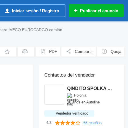
Iniciar sesión / Registro
Publicar el anuncio
ara IVECO EUROCARGO camión
PDF
Compartir
Queja
Contactos del vendedor
QINDITO SPÓŁKA Z OGRANICZONĄ ODPOWIEDZIALNOŚCIĄ
Polonia
10 años en Autoline
Vendedor verificado
65 reseñas
4.3