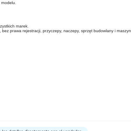
o modelu.
zystkich marek.
 prawa rejestracji, przyczepy, naczepy, sprzęt budowlany i maszyny