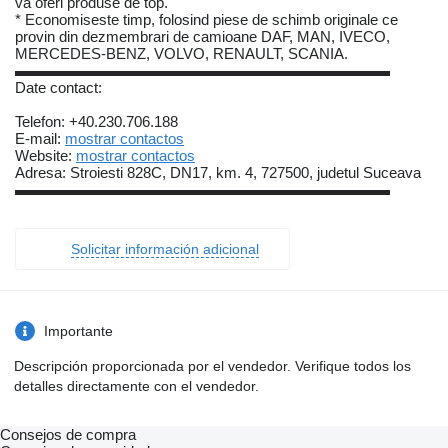
va oferi produse de top.
* Economiseste timp, folosind piese de schimb originale ce
provin din dezmembrari de camioane DAF, MAN, IVECO,
MERCEDES-BENZ, VOLVO, RENAULT, SCANIA.
▬▬▬▬▬▬▬▬▬▬▬▬▬▬▬▬▬▬▬▬▬▬▬▬▬
Date contact:
Telefon: +40.230.706.188
E-mail:
mostrar contactos
Website:
mostrar contactos
Adresa: Stroiesti 828C, DN17, km. 4, 727500, judetul Suceava
▬▬▬▬▬▬▬▬▬▬▬▬▬▬▬▬▬▬▬▬▬▬▬▬▬
Solicitar información adicional
Importante
Descripción proporcionada por el vendedor. Verifique todos los
detalles directamente con el vendedor.
Consejos de compra