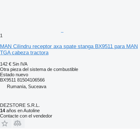
1
MAN Cilindru receptor axa spate stanga BX9511 para MAN
TGA cabeza tractora
142 €
Sin IVA
Otra pieza del sistema de combustible
Estado
nuevo
BX9511 81504106566
Rumanía, Suceava
DEZSTORE S.R.L.
14
años en Autoline
Contacte con el vendedor