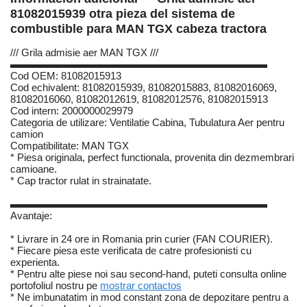
81082015939 otra pieza del sistema de
combustible para MAN TGX cabeza tractora
/// Grila admisie aer MAN TGX ///
▬▬▬▬▬▬▬▬▬▬▬▬▬▬▬▬▬▬▬▬▬▬▬▬▬
Cod OEM: 81082015913
Cod echivalent: 81082015939, 81082015883, 81082016069,
81082016060, 81082012619, 81082012576, 81082015913
Cod intern: 2000000029979
Categoria de utilizare: Ventilatie Cabina, Tubulatura Aer pentru
camion
Compatibilitate: MAN TGX
* Piesa originala, perfect functionala, provenita din dezmembrari
camioane.
* Cap tractor rulat in strainatate.
▬▬▬▬▬▬▬▬▬▬▬▬▬▬▬▬▬▬▬▬▬▬▬▬▬
Avantaje:
* Livrare in 24 ore in Romania prin curier (FAN COURIER).
* Fiecare piesa este verificata de catre profesionisti cu
experienta.
* Pentru alte piese noi sau second-hand, puteti consulta online
portofoliul nostru pe
mostrar contactos
* Ne imbunatatim in mod constant zona de depozitare pentru a