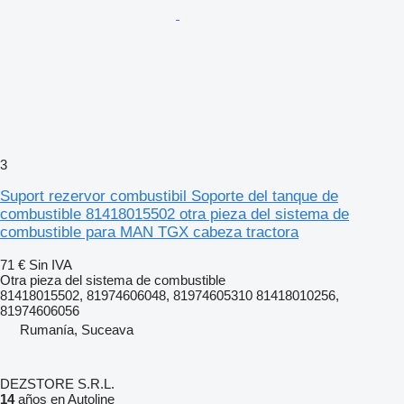
3
Suport rezervor combustibil Soporte del tanque de
combustible 81418015502 otra pieza del sistema de
combustible para MAN TGX cabeza tractora
71 €
Sin IVA
Otra pieza del sistema de combustible
81418015502, 81974606048, 81974605310 81418010256,
81974606056
Rumanía, Suceava
DEZSTORE S.R.L.
14
años en Autoline