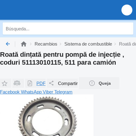
Recambios
Sistema de combustible
Roată di
Roată dințată pentru pompă de injecție ,
coduri 51113010115, 511 para camión
PDF
Compartir
Queja
Facebook
WhatsApp
Viber
Telegram