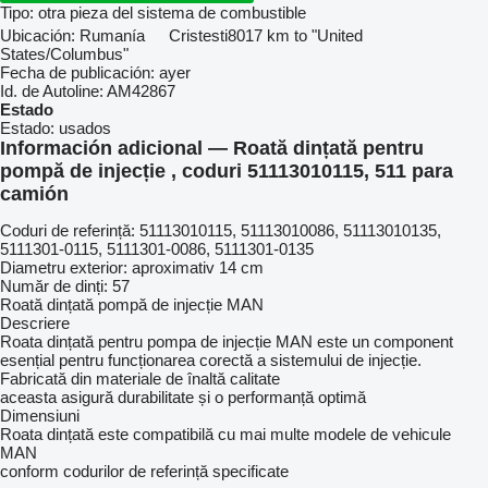
Tipo:
otra pieza del sistema de combustible
Ubicación:
Rumanía
Cristesti
8017 km to "United
States/Columbus"
Fecha de publicación:
ayer
Id. de Autoline:
AM42867
Estado
Estado:
usados
Información adicional — Roată dințată pentru
pompă de injecție , coduri 51113010115, 511 para
camión
Coduri de referință: 51113010115, 51113010086, 51113010135,
5111301-0115, 5111301-0086, 5111301-0135
Diametru exterior: aproximativ 14 cm
Număr de dinți: 57
Roată dințată pompă de injecție MAN
Descriere
Roata dințată pentru pompa de injecție MAN este un component
esențial pentru funcționarea corectă a sistemului de injecție.
Fabricată din materiale de înaltă calitate
aceasta asigură durabilitate și o performanță optimă
Dimensiuni
Roata dințată este compatibilă cu mai multe modele de vehicule
MAN
conform codurilor de referință specificate