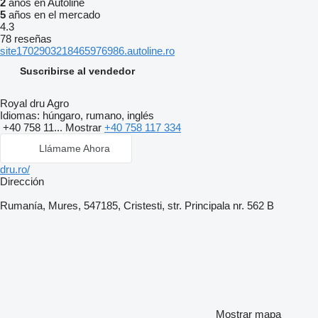
2
años en Autoline
5
años en el mercado
4.3
78 reseñas
site1702903218465976986.autoline.ro
Suscribirse al vendedor
Royal dru Agro
Idiomas:
húngaro, rumano, inglés
+40 758 11...
Mostrar
+40 758 117 334
Llámame Ahora
dru.ro/
Dirección
Rumanía, Mures, 547185, Cristesti, str. Principala nr. 562 B
Mostrar mapa