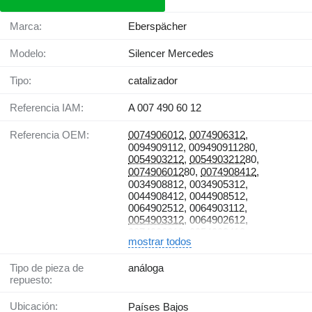
Marca:
Eberspächer
Modelo:
Silencer Mercedes
Tipo:
catalizador
Referencia IAM:
A 007 490 60 12
Referencia OEM:
0074906012
,
0074906312
,
0094909112, 009490911280,
0054903212
,
0054903212
80,
0074906012
80,
0074908412
,
0034908812, 0034905312,
0044908412, 0044908512,
0064902512, 0064903112,
0054903312
, 0064902612,
0074906612
, 0054903412,
mostrar todos
0044907812, 0064902812,
0054902912, 0054903012,
Tipo de pieza de
análoga
0064903212, 0064908512,
repuesto:
0074906112, 0074906412,
0074906712, 0094909212,
0064908612, A 007 490 60 12, A 007
Ubicación:
Países Bajos