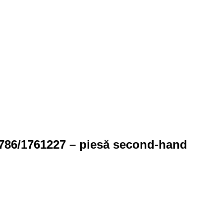
4786/1761227 – piesă second-hand