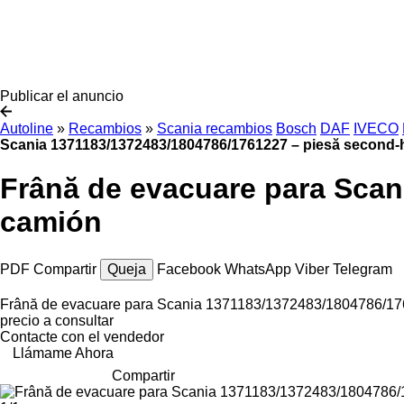
Publicar el anuncio
Autoline
»
Recambios
»
Scania recambios
Bosch
DAF
IVECO
Scania 1371183/1372483/1804786/1761227 – piesă second
Frână de evacuare para Scan
camión
PDF
Compartir
Queja
Facebook
WhatsApp
Viber
Telegram
Frână de evacuare para Scania 1371183/1372483/1804786/17
precio a consultar
Contacte con el vendedor
Llámame Ahora
Compartir