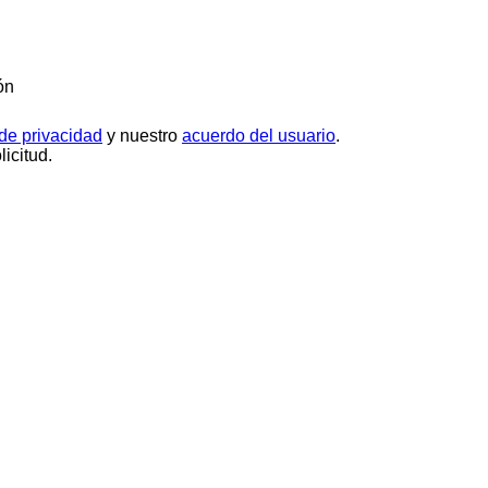
ón
 de privacidad
y nuestro
acuerdo del usuario
.
icitud.