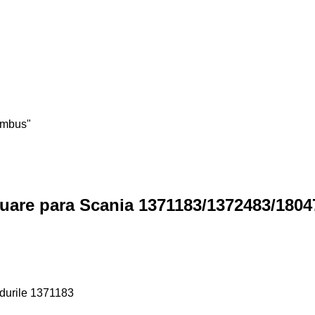
umbus"
cuare para Scania 1371183/1372483/180
durile 1371183