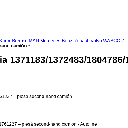
Knorr-Bremse
MAN
Mercedes-Benz
Renault
Volvo
WABCO
ZF
-hand camión
»
ia 1371183/1372483/1804786/
61227 – piesă second-hand camión