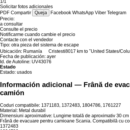
1/1
Solicitar fotos adicionales
PDF
Compartir
Queja
Facebook
WhatsApp
Viber
Telegram
Precio:
a consultar
Consulte el precio
Notificarme cuando cambie el precio
Contacte con el vendedor
Tipo:
otra pieza del sistema de escape
Ubicación:
Rumanía
Cristesti
8017 km to "United States/Col
Fecha de publicación:
ayer
Id. de Autoline:
UV43076
Estado
Estado:
usados
Información adicional — Frână de eva
camión
Coduri compatibile: 1371183, 1372483, 1804786, 1761227
Material: Metal durabil
Dimensiuni aproximative: Lungime totală de aproximativ 30 cm
Frână de evacuare pentru camioane Scania. Compatibilă cu co
1372483