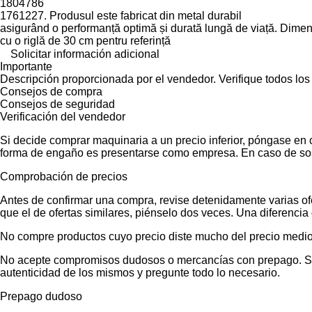
1804786
1761227. Produsul este fabricat din metal durabil
asigurând o performanță optimă și durată lungă de viață. Dimens
cu o riglă de 30 cm pentru referință
Solicitar información adicional
Importante
Descripción proporcionada por el vendedor. Verifique todos los
Consejos de compra
Consejos de seguridad
Verificación del vendedor
Si decide comprar maquinaria a un precio inferior, póngase en 
forma de engaño es presentarse como empresa. En caso de sos
Comprobación de precios
Antes de confirmar una compra, revise detenidamente varias ofer
que el de ofertas similares, piénselo dos veces. Una diferencia 
No compre productos cuyo precio diste mucho del precio medio
No acepte compromisos dudosos o mercancías con prepago. Si no
autenticidad de los mismos y pregunte todo lo necesario.
Prepago dudoso