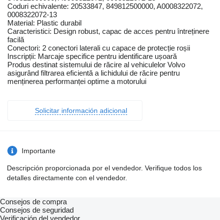
Coduri echivalente: 20533847, 849812500000, A0008322072,
0008322072-13
Material: Plastic durabil
Caracteristici: Design robust, capac de acces pentru întreținere
facilă
Conectori: 2 conectori laterali cu capace de protecție roșii
Inscripții: Marcaje specifice pentru identificare ușoară
Produs destinat sistemului de răcire al vehiculelor Volvo
asigurând filtrarea eficientă a lichidului de răcire pentru
menținerea performanței optime a motorului
Solicitar información adicional
Importante
Descripción proporcionada por el vendedor. Verifique todos los
detalles directamente con el vendedor.
Consejos de compra
Consejos de seguridad
Verificación del vendedor