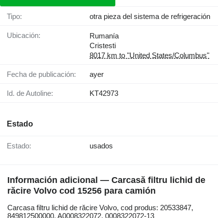
Tipo:
otra pieza del sistema de refrigeración
Ubicación:
Rumanía
Cristesti
8017 km to "United States/Columbus"
Fecha de publicación:
ayer
Id. de Autoline:
KT42973
Estado
Estado:
usados
Información adicional — Carcasă filtru lichid de
răcire Volvo cod 15256 para camión
Carcasa filtru lichid de răcire Volvo, cod produs: 20533847,
849812500000, A0008322072, 0008322072-13