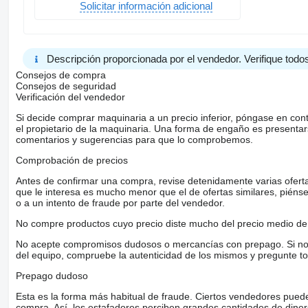
Solicitar información adicional
Descripción proporcionada por el vendedor. Verifique todos
Consejos de compra
Consejos de seguridad
Verificación del vendedor
Si decide comprar maquinaria a un precio inferior, póngase en con
el propietario de la maquinaria. Una forma de engaño es present
comentarios y sugerencias para que lo comprobemos.
Comprobación de precios
Antes de confirmar una compra, revise detenidamente varias ofertas 
que le interesa es mucho menor que el de ofertas similares, piénsel
o a un intento de fraude por parte del vendedor.
No compre productos cuyo precio diste mucho del precio medio de 
No acepte compromisos dudosos o mercancías con prepago. Si no lo 
del equipo, compruebe la autenticidad de los mismos y pregunte to
Prepago dudoso
Esta es la forma más habitual de fraude. Ciertos vendedores pued
compra. Así, los estafadores perciben grandes cantidades de diner