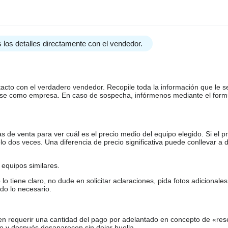
 los detalles directamente con el vendedor.
tacto con el verdadero vendedor. Recopile toda la información que le s
arse como empresa. En caso de sospecha, infórmenos mediante el form
de venta para ver cuál es el precio medio del equipo elegido. Si el pr
o dos veces. Una diferencia de precio significativa puede conllevar a 
equipos similares.
tiene claro, no dude en solicitar aclaraciones, pida fotos adicional
do lo necesario.
en requerir una cantidad del pago por adelantado en concepto de «res
o y después desaparecen sin dejar huella.