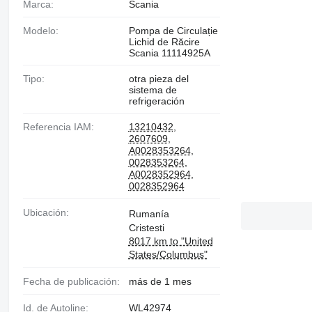
Marca:
Scania
Modelo:
Pompa de Circulație
Lichid de Răcire
Scania 11114925A
Tipo:
otra pieza del
sistema de
refrigeración
Referencia IAM:
13210432
,
2607609
,
A0028353264
,
0028353264
,
A0028352964
,
0028352964
Ubicación:
Rumanía
Cristesti
8017 km to "United
States/Columbus"
Fecha de publicación:
más de 1 mes
Id. de Autoline:
WL42974