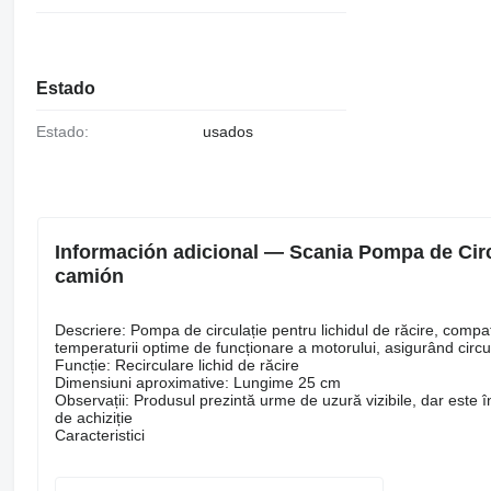
Estado
Estado:
usados
Información adicional — Scania Pompa de Circ
camión
Descriere: Pompa de circulație pentru lichidul de răcire, com
temperaturii optime de funcționare a motorului, asigurând circula
Funcție: Recirculare lichid de răcire
Dimensiuni aproximative: Lungime 25 cm
Observații: Produsul prezintă urme de uzură vizibile, dar este în
de achiziție
Caracteristici