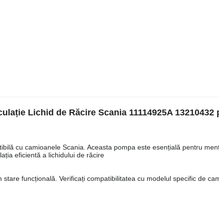
ulație Lichid de Răcire Scania 11114925A 13210432 
patibilă cu camioanele Scania. Aceasta pompa este esențială pentru men
ția eficientă a lichidului de răcire
 stare funcțională. Verificați compatibilitatea cu modelul specific de ca