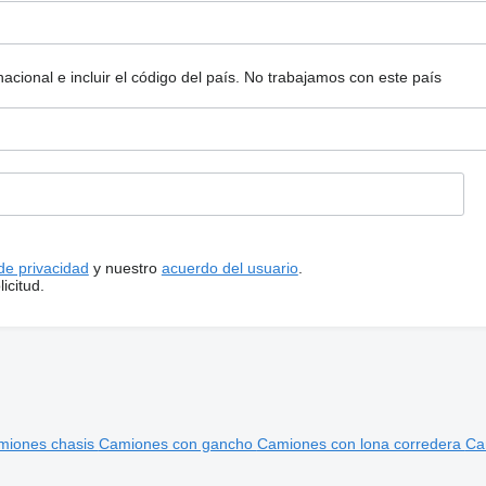
ional e incluir el código del país.
No trabajamos con este país
 de privacidad
y nuestro
acuerdo del usuario
.
icitud.
miones chasis
Camiones con gancho
Camiones con lona corredera
Cam