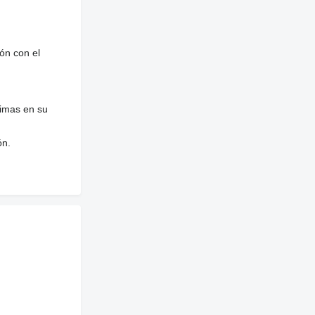
ón con el
nimas en su
ón.