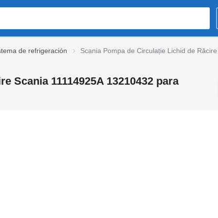
stema de refrigeración
Scania Pompa de Circulație Lichid de Răci
ire Scania 11114925A 13210432 para