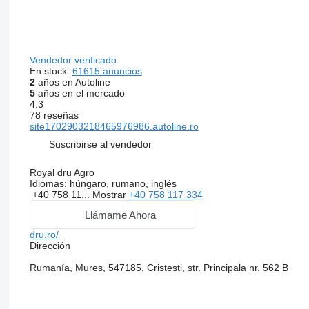
Vendedor verificado
En stock:
61615 anuncios
2
años en Autoline
5
años en el mercado
4.3
78 reseñas
site1702903218465976986.autoline.ro
Suscribirse al vendedor
Royal dru Agro
Idiomas:
húngaro, rumano, inglés
+40 758 11...
Mostrar
+40 758 117 334
Llámame Ahora
dru.ro/
Dirección
Rumanía, Mures, 547185, Cristesti, str. Principala nr. 562 B