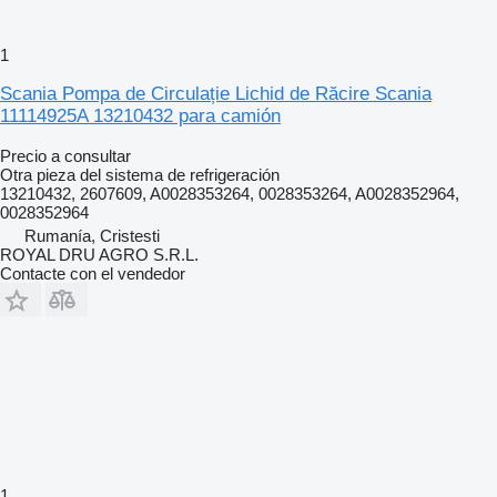
1
Scania Pompa de Circulație Lichid de Răcire Scania
11114925A 13210432 para camión
Precio a consultar
Otra pieza del sistema de refrigeración
13210432, 2607609, A0028353264, 0028353264, A0028352964,
0028352964
Rumanía, Cristesti
ROYAL DRU AGRO S.R.L.
Contacte con el vendedor
1