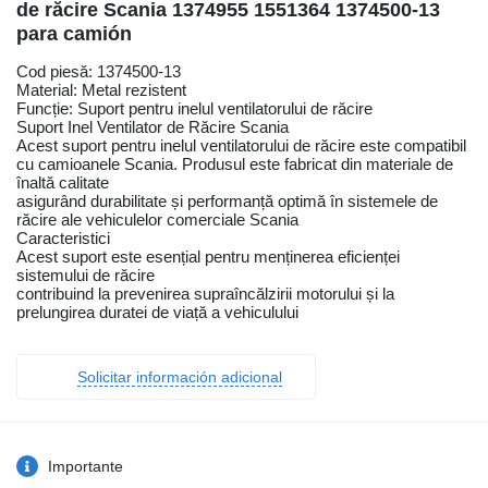
de răcire Scania 1374955 1551364 1374500-13
para camión
Cod piesă: 1374500-13
Material: Metal rezistent
Funcție: Suport pentru inelul ventilatorului de răcire
Suport Inel Ventilator de Răcire Scania
Acest suport pentru inelul ventilatorului de răcire este compatibil
cu camioanele Scania. Produsul este fabricat din materiale de
înaltă calitate
asigurând durabilitate și performanță optimă în sistemele de
răcire ale vehiculelor comerciale Scania
Caracteristici
Acest suport este esențial pentru menținerea eficienței
sistemului de răcire
contribuind la prevenirea supraîncălzirii motorului și la
prelungirea duratei de viață a vehiculului
Solicitar información adicional
Importante