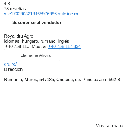
4.3
78 reseñas
site1702903218465976986.autoline.ro
Suscribirse al vendedor
Royal dru Agro
Idiomas:
húngaro, rumano, inglés
+40 758 11...
Mostrar
+40 758 117 334
Llámame Ahora
dru.ro/
Dirección
Rumanía, Mures, 547185, Cristesti, str. Principala nr. 562 B
Mostrar mapa