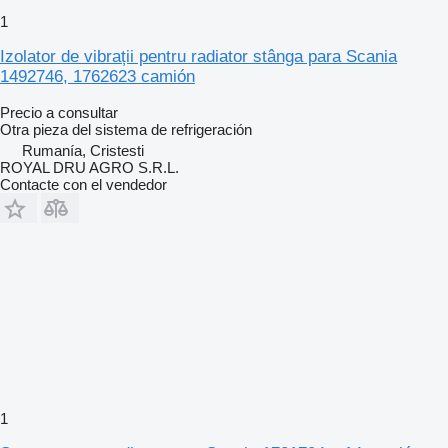
1
Izolator de vibrații pentru radiator stânga para Scania
1492746, 1762623 camión
Precio a consultar
Otra pieza del sistema de refrigeración
Rumanía, Cristesti
ROYAL DRU AGRO S.R.L.
Contacte con el vendedor
1