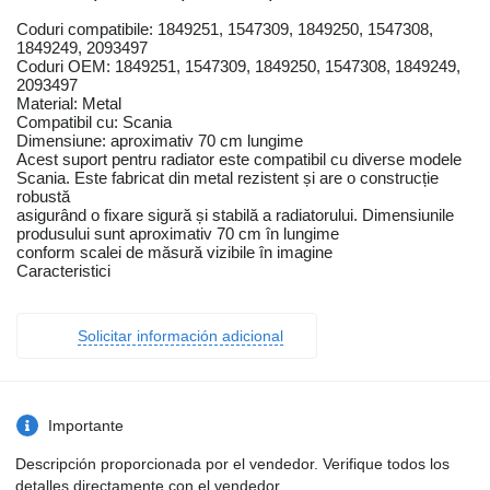
Coduri compatibile: 1849251, 1547309, 1849250, 1547308,
1849249, 2093497
Coduri OEM: 1849251, 1547309, 1849250, 1547308, 1849249,
2093497
Material: Metal
Compatibil cu: Scania
Dimensiune: aproximativ 70 cm lungime
Acest suport pentru radiator este compatibil cu diverse modele
Scania. Este fabricat din metal rezistent și are o construcție
robustă
asigurând o fixare sigură și stabilă a radiatorului. Dimensiunile
produsului sunt aproximativ 70 cm în lungime
conform scalei de măsură vizibile în imagine
Caracteristici
Solicitar información adicional
Importante
Descripción proporcionada por el vendedor. Verifique todos los
detalles directamente con el vendedor.