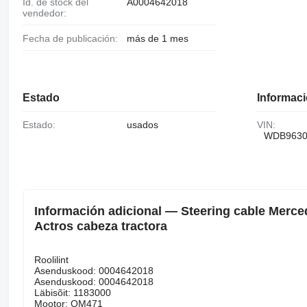
Id. de stock del
A0004642018
vendedor:
Fecha de publicación:
más de 1 mes
Estado
Informaci
Estado:
usados
VIN:
WDB9630
Información adicional — Steering cable Merc
Actros cabeza tractora
Roolilint
Asenduskood: 0004642018
Asenduskood: 0004642018
Läbisõit: 1183000
Mootor: OM471