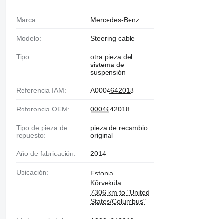
Marca:
Mercedes-Benz
Modelo:
Steering cable
Tipo:
otra pieza del
sistema de
suspensión
Referencia IAM:
A0004642018
Referencia OEM:
0004642018
Tipo de pieza de
pieza de recambio
repuesto:
original
Año de fabricación:
2014
Ubicación:
Estonia
Kõrveküla
7306 km to "United
States/Columbus"