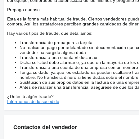
del equipo, compruebe la autenticidad de los mismos y pregunte to
Prepago dudoso
Esta es la forma más habitual de fraude. Ciertos vendedores pued
compra. Así, los estafadores perciben grandes cantidades de diner
Hay varios tipos de fraude, que detallamos:
Transferencia de prepago a la tarjeta
No realice un pago por adelantado sin documentación que con
vendedor ha surgido alguna duda.
Transferencia a una cuenta «fiduciaria»
Dicha solicitud debe alarmarle, ya que en la mayoría de los 
Transferencia a una cuenta de una empresa con un nombre 
Tenga cuidado, ya que los estafadores pueden ocultarse tra
nombre. No transfiera dinero si tiene dudas sobre el nombre
Sustitución de sus propios datos en la factura de una empre
Antes de realizar una transferencia, asegúrese de que los d
¿Detectó algún fraude?
Infórmenos de lo sucedido
Contactos del vendedor