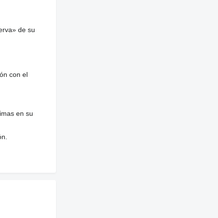
erva» de su
ón con el
nimas en su
ón.