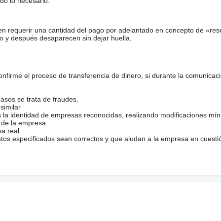
do lo necesario.
en requerir una cantidad del pago por adelantado en concepto de «res
o y después desaparecen sin dejar huella.
firme el proceso de transferencia de dinero, si durante la comunicaci
casos se trata de fraudes.
similar
s la identidad de empresas reconocidas, realizando modificaciones mí
 de la empresa.
sa real
atos especificados sean correctos y que aludan a la empresa en cuesti