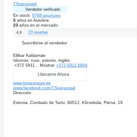
TSvaruosad
Vendedor verificado
En stock:
9788 anuncios
5
años en Autoline
23
años en el mercado
23 reseñas
4.8
Suscribirse al vendedor
Ellikar Kaldamäe
Idiomas:
ruso, estonio, inglés
+372 5811...
Mostrar
+372 5811 6804
Llámame Ahora
www.tsvaruosad.ee
www.facebook.com/TSvaruosad
Dirección
Estonia, Condado de Tartu, 60512, Kõrveküla, Pärna, 19