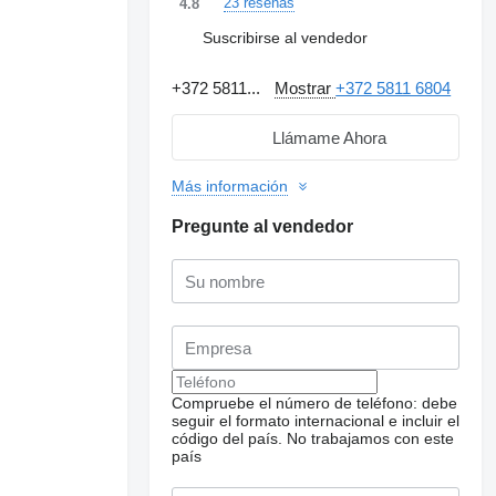
23 reseñas
4.8
Suscribirse al vendedor
+372 5811...
Mostrar
+372 5811 6804
Llámame Ahora
Más información
Pregunte al vendedor
Compruebe el número de teléfono: debe
seguir el formato internacional e incluir el
Solicitar fotos
adicionales
código del país.
No trabajamos con este
país