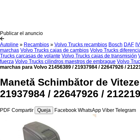
Publicar el anuncio
Autoline
»
Recambios
»
Volvo Trucks recambios
Bosch
DAF
I
marchas
Volvo Trucks cajas de cambios
Volvo Trucks diferenci
Trucks carcasas de volante
Volvo Trucks cajas de transmisión
fuerza
Volvo Trucks cilindros maestros de embrague
Volvo Tru
marchas para Volvo 21456389 / 21937984 / 22647926 / 2122
Manetă Schimbător de Viteze
21937984 / 22647926 / 21221
PDF
Compartir
Queja
Facebook
WhatsApp
Viber
Telegram