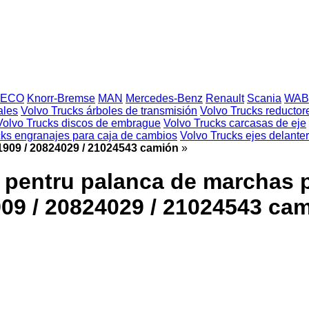
VECO
Knorr-Bremse
MAN
Mercedes-Benz
Renault
Scania
WAB
ales
Volvo Trucks árboles de transmisión
Volvo Trucks reductor
Volvo Trucks discos de embrague
Volvo Trucks carcasas de eje
cks engranajes para caja de cambios
Volvo Trucks ejes delante
1909 / 20824029 / 21024543 camión
»
 pentru palanca de marchas p
909 / 20824029 / 21024543 ca