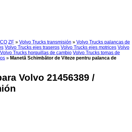
CO
ZF
»
Volvo Trucks transmisión
»
Volvo Trucks palancas de
es
Volvo Trucks ejes traseros
Volvo Trucks ejes motrices
Volvo
Volvo Trucks horquillas de cambio
Volvo Trucks tomas de
ros
»
Manetă Schimbător de Viteze pentru palanca de
ara Volvo 21456389 /
mión