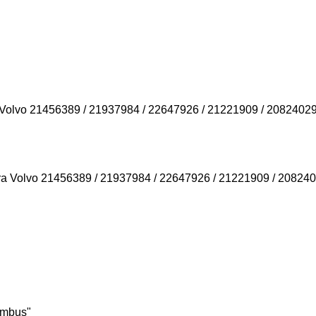
 Volvo 21456389 / 21937984 / 22647926 / 21221909 / 2082402
umbus"