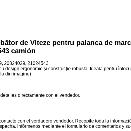
ător de Viteze pentru palanca de marc
4543 camión
09, 20824029, 21024543
cu design ergonomic și construcție robustă. Ideală pentru înloc
la din imagine)
 detalles directamente con el vendedor.
contacto con el verdadero vendedor. Recopile toda la informació
pecha, infórmenos mediante el formulario de comentarios y s