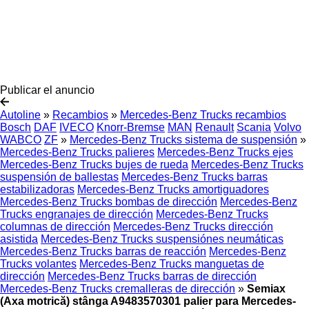
Publicar el anuncio
Autoline
»
Recambios
»
Mercedes-Benz Trucks recambios
Bosch
DAF
IVECO
Knorr-Bremse
MAN
Renault
Scania
Volvo
WABCO
ZF
»
Mercedes-Benz Trucks sistema de suspensión
»
Mercedes-Benz Trucks palieres
Mercedes-Benz Trucks ejes
Mercedes-Benz Trucks bujes de rueda
Mercedes-Benz Trucks
suspensión de ballestas
Mercedes-Benz Trucks barras
estabilizadoras
Mercedes-Benz Trucks amortiguadores
Mercedes-Benz Trucks bombas de dirección
Mercedes-Benz
Trucks engranajes de dirección
Mercedes-Benz Trucks
columnas de dirección
Mercedes-Benz Trucks dirección
asistida
Mercedes-Benz Trucks suspensiónes neumáticas
Mercedes-Benz Trucks barras de reacción
Mercedes-Benz
Trucks volantes
Mercedes-Benz Trucks manguetas de
dirección
Mercedes-Benz Trucks barras de dirección
Mercedes-Benz Trucks cremalleras de dirección
»
Semiax
(Axa motrică) stânga A9483570301 palier para Mercedes-