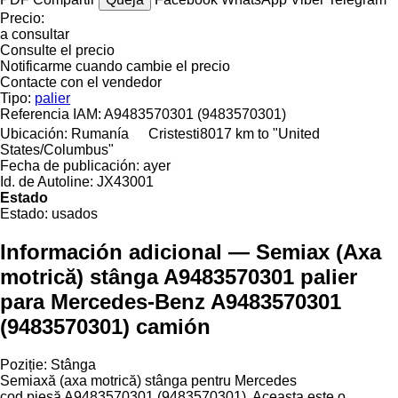
Precio:
a consultar
Consulte el precio
Notificarme cuando cambie el precio
Contacte con el vendedor
Tipo:
palier
Referencia IAM:
A9483570301 (9483570301)
Ubicación:
Rumanía
Cristesti
8017 km to "United
States/Columbus"
Fecha de publicación:
ayer
Id. de Autoline:
JX43001
Estado
Estado:
usados
Información adicional — Semiax (Axa
motrică) stânga A9483570301 palier
para Mercedes-Benz A9483570301
(9483570301) camión
Poziție: Stânga
Semiaxă (axa motrică) stânga pentru Mercedes
cod piesă A9483570301 (9483570301). Aceasta este o