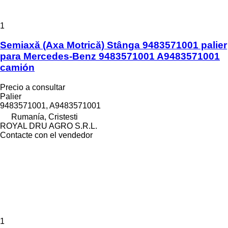
1
Semiaxă (Axa Motrică) Stânga 9483571001 palier
para Mercedes-Benz 9483571001 A9483571001
camión
Precio a consultar
Palier
9483571001, A9483571001
Rumanía, Cristesti
ROYAL DRU AGRO S.R.L.
Contacte con el vendedor
1