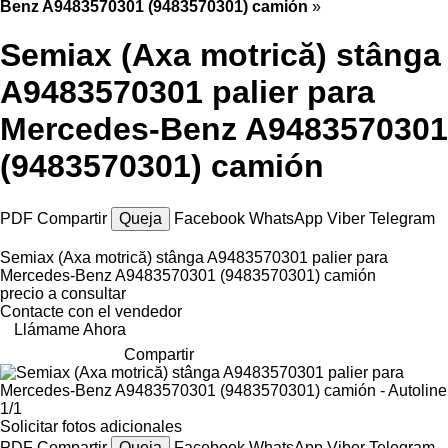
Benz A9483570301 (9483570301) camión
»
Semiax (Axa motrică) stânga
A9483570301 palier para
Mercedes-Benz A9483570301
(9483570301) camión
PDF
Compartir
Queja
Facebook
WhatsApp
Viber
Telegram
Semiax (Axa motrică) stânga A9483570301 palier para
Mercedes-Benz A9483570301 (9483570301) camión
precio a consultar
Contacte con el vendedor
Llámame Ahora
Compartir
1/1
Solicitar fotos adicionales
PDF
Compartir
Queja
Facebook
WhatsApp
Viber
Telegram