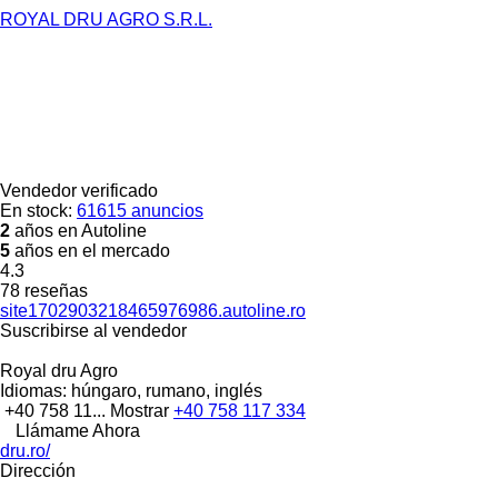
ROYAL DRU AGRO S.R.L.
Vendedor verificado
En stock:
61615 anuncios
2
años en Autoline
5
años en el mercado
4.3
78 reseñas
site1702903218465976986.autoline.ro
Suscribirse al vendedor
Royal dru Agro
Idiomas:
húngaro, rumano, inglés
+40 758 11...
Mostrar
+40 758 117 334
Llámame Ahora
dru.ro/
Dirección