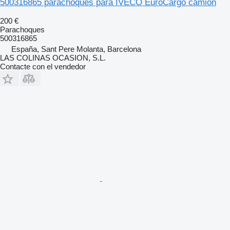
500316865 parachoques para IVECO EuroCargo camión
200 €
Parachoques
500316865
España, Sant Pere Molanta, Barcelona
LAS COLINAS OCASION, S.L.
Contacte con el vendedor