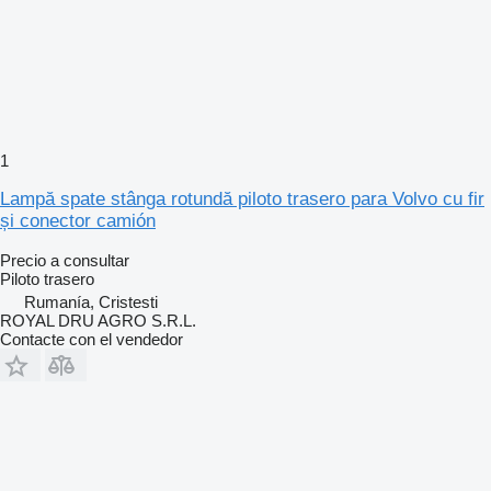
1
Lampă spate stânga rotundă piloto trasero para Volvo cu fir
și conector camión
Precio a consultar
Piloto trasero
Rumanía, Cristesti
ROYAL DRU AGRO S.R.L.
Contacte con el vendedor