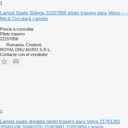
1
Lampă Spate Stânga 22157856 piloto trasero para Volvo – –
Mică Circulară camión
Precio a consultar
Piloto trasero
22157856
Rumanía, Cristesti
ROYAL DRU AGRO S.R.L.
Contacte con el vendedor
1
Lampă spate dreapta piloto trasero para Volvo 21761261
20565106 20892370 21063891 21652959 camión