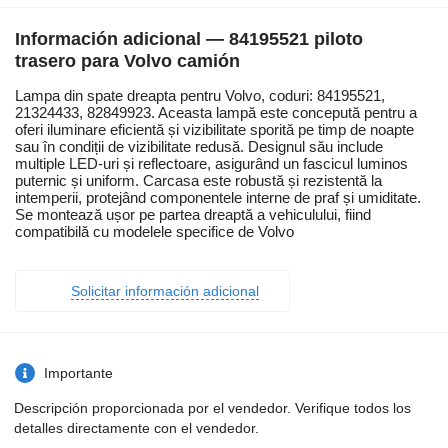
Información adicional — 84195521 piloto
trasero para Volvo camión
Lampa din spate dreapta pentru Volvo, coduri: 84195521,
21324433, 82849923. Aceasta lampă este concepută pentru a
oferi iluminare eficientă și vizibilitate sporită pe timp de noapte
sau în condiții de vizibilitate redusă. Designul său include
multiple LED-uri și reflectoare, asigurând un fascicul luminos
puternic și uniform. Carcasa este robustă și rezistentă la
intemperii, protejând componentele interne de praf și umiditate.
Se montează ușor pe partea dreaptă a vehiculului, fiind
compatibilă cu modelele specifice de Volvo
Solicitar información adicional
Importante
Descripción proporcionada por el vendedor. Verifique todos los
detalles directamente con el vendedor.