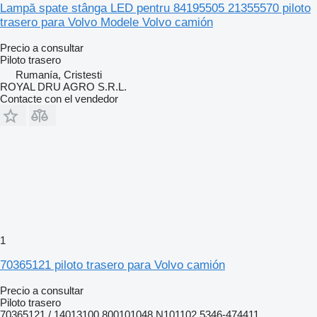
Lampă spate stânga LED pentru 84195505 21355570 piloto
trasero para Volvo Modele Volvo camión
Precio a consultar
Piloto trasero
Rumanía, Cristesti
ROYAL DRU AGRO S.R.L.
Contacte con el vendedor
1
70365121 piloto trasero para Volvo camión
Precio a consultar
Piloto trasero
70365121 / 14013100 800101048 N101102 5346-474411