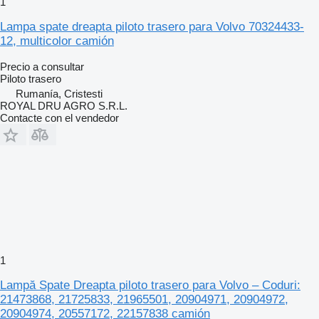
1
Lampa spate dreapta piloto trasero para Volvo 70324433-
12, multicolor camión
Precio a consultar
Piloto trasero
Rumanía, Cristesti
ROYAL DRU AGRO S.R.L.
Contacte con el vendedor
1
Lampă Spate Dreapta piloto trasero para Volvo – Coduri:
21473868, 21725833, 21965501, 20904971, 20904972,
20904974, 20557172, 22157838 camión