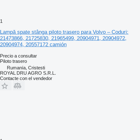
1
Lampă spate stânga piloto trasero para Volvo – Coduri:
21473866, 21725830, 21965499, 20904971, 20904972,
20904974, 20557172 camión
Precio a consultar
Piloto trasero
Rumanía, Cristesti
ROYAL DRU AGRO S.R.L.
Contacte con el vendedor