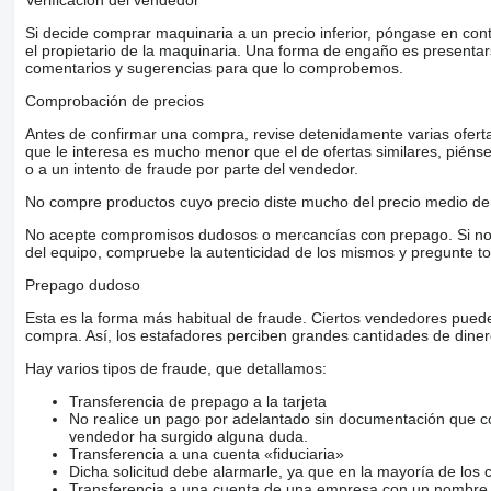
Verificación del vendedor
Si decide comprar maquinaria a un precio inferior, póngase en con
el propietario de la maquinaria. Una forma de engaño es present
comentarios y sugerencias para que lo comprobemos.
Comprobación de precios
Antes de confirmar una compra, revise detenidamente varias ofertas 
que le interesa es mucho menor que el de ofertas similares, piénsel
o a un intento de fraude por parte del vendedor.
No compre productos cuyo precio diste mucho del precio medio de 
No acepte compromisos dudosos o mercancías con prepago. Si no lo 
del equipo, compruebe la autenticidad de los mismos y pregunte to
Prepago dudoso
Esta es la forma más habitual de fraude. Ciertos vendedores pued
compra. Así, los estafadores perciben grandes cantidades de diner
Hay varios tipos de fraude, que detallamos:
Transferencia de prepago a la tarjeta
No realice un pago por adelantado sin documentación que con
vendedor ha surgido alguna duda.
Transferencia a una cuenta «fiduciaria»
Dicha solicitud debe alarmarle, ya que en la mayoría de los 
Transferencia a una cuenta de una empresa con un nombre 