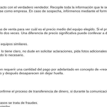
tacto con el verdadero vendedor. Recopile toda la información que le s
arse como empresa. En caso de sospecha, infórmenos mediante el form
de venta para ver cuál es el precio medio del equipo elegido. Si el pr
o dos veces. Una diferencia de precio significativa puede conllevar a 
equipos similares.
tiene claro, no dude en solicitar aclaraciones, pida fotos adicional
do lo necesario.
en requerir una cantidad del pago por adelantado en concepto de «res
o y después desaparecen sin dejar huella.
firme el proceso de transferencia de dinero, si durante la comunicaci
casos se trata de fraudes.
similar