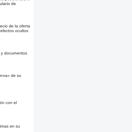
ulario de
ecio de la oferta
defectos ocultos
es y documentos
erva» de su
ón con el
nimas en su