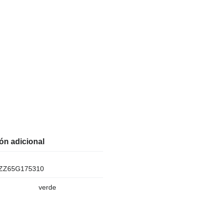
ón adicional
ZZ65G175310
verde