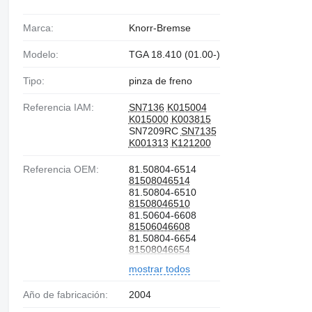
Marca:
Knorr-Bremse
Modelo:
TGA 18.410 (01.00-)
Tipo:
pinza de freno
Referencia IAM:
SN7136
K015004
K015000
K003815
SN7209RC
SN7135
K001313
K121200
Referencia OEM:
81.50804-6514
81508046514
81.50804-6510
81508046510
81.50604-6608
81506046608
81.50804-6654
81508046654
81.50804-6438
mostrar todos
81508046438
81.50804.6410
Año de fabricación:
2004
81508046410
81508046612