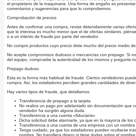
el propietario de la maquinaria. Una forma de engaño es present
comentarios y sugerencias para que lo comprobemos.
Comprobación de precios
Antes de confirmar una compra, revise detenidamente varias ofertas 
que le interesa es mucho menor que el de ofertas similares, piénsel
o a un intento de fraude por parte del vendedor.
No compre productos cuyo precio diste mucho del precio medio de 
No acepte compromisos dudosos o mercancías con prepago. Si no lo 
del equipo, compruebe la autenticidad de los mismos y pregunte to
Prepago dudoso
Esta es la forma más habitual de fraude. Ciertos vendedores pued
compra. Así, los estafadores perciben grandes cantidades de diner
Hay varios tipos de fraude, que detallamos:
Transferencia de prepago a la tarjeta
No realice un pago por adelantado sin documentación que con
vendedor ha surgido alguna duda.
Transferencia a una cuenta «fiduciaria»
Dicha solicitud debe alarmarle, ya que en la mayoría de los 
Transferencia a una cuenta de una empresa con un nombre 
Tenga cuidado, ya que los estafadores pueden ocultarse tra
nombre. No transfiera dinero si tiene dudas sobre el nombre