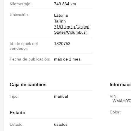
81508046656
Kilometraje:
749.864 km
81.50804-6612
81.50804-6656
Ubicación:
Estonia
81508049656
Tallinn
81.50804-9656
7151 km to "United
81.50804-6724
8150804
States/Columbus"
Id. de stock del
1820753
vendedor:
Fecha de publicación:
más de 1 mes
Caja de cambios
Informaci
Tipo:
manual
VIN:
WMAH05
Color:
Estado
Estado:
usados