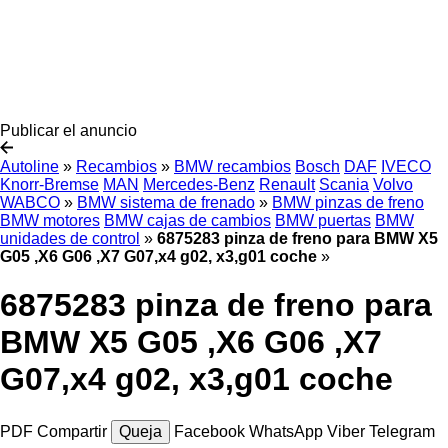
Publicar el anuncio
Autoline
»
Recambios
»
BMW recambios
Bosch
DAF
IVECO
Knorr-Bremse
MAN
Mercedes-Benz
Renault
Scania
Volvo
WABCO
»
BMW sistema de frenado
»
BMW pinzas de freno
BMW motores
BMW cajas de cambios
BMW puertas
BMW
unidades de control
»
6875283 pinza de freno para BMW X5
G05 ,X6 G06 ,X7 G07,x4 g02, x3,g01 coche
»
6875283 pinza de freno para
BMW X5 G05 ,X6 G06 ,X7
G07,x4 g02, x3,g01 coche
PDF
Compartir
Queja
Facebook
WhatsApp
Viber
Telegram