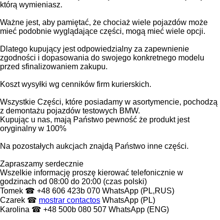
którą wymieniasz.
Ważne jest, aby pamiętać, że chociaż wiele pojazdów może
mieć podobnie wyglądające części, mogą mieć wiele opcji.
Dlatego kupujący jest odpowiedzialny za zapewnienie
zgodności i dopasowania do swojego konkretnego modelu
przed sfinalizowaniem zakupu.
Koszt wysyłki wg cenników firm kurierskich.
Wszystkie Części, które posiadamy w asortymencie, pochodzą
z demontażu pojazdów testowych BMW.
Kupując u nas, mają Państwo pewność że produkt jest
oryginalny w 100%
Na pozostałych aukcjach znajdą Państwo inne części.
Zapraszamy serdecznie
Wszelkie informację proszę kierować telefonicznie w
godzinach od 08:00 do 20:00 (czas polski)
Tomek ☎ +48 606 423b 070 WhatsApp (PL,RUS)
Czarek ☎ ‪
mostrar contactos
‬ WhatsApp (PL)
Karolina ☎ +48 500b 080 507 WhatsApp (ENG)