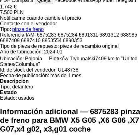
PDF
Compartir
Queja
Facebook
WhatsApp
Viber
Telegram
1.742 €
7.500 PLN
Notificarme cuando cambie el precio
Contacte con el vendedor
Tipo:
pinza de freno
Referencia IAM:
6875283 6875284 6891311 6891312 688985
6887409 6887410 8853554 6890353
Tipo de pieza de repuesto:
pieza de recambio original
Año de fabricación:
2024-01
Ubicación:
Polonia
Piotrków Trybunalski
7408 km to "United
States/Columbus"
Id. de stock del vendedor:
UL48738
Fecha de publicación:
más de 1 mes
Descripción
Tipo:
delantero
Estado
Estado:
usados
Información adicional — 6875283 pinza
de freno para BMW X5 G05 ,X6 G06 ,X7
G07,x4 g02, x3,g01 coche