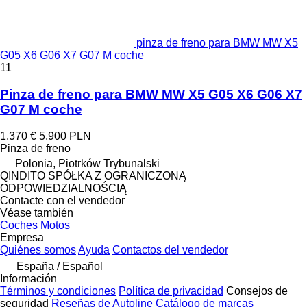
pinza de freno para BMW MW X5
G05 X6 G06 X7 G07 M coche
11
Pinza de freno para BMW MW X5 G05 X6 G06 X7
G07 M coche
1.370 €
5.900 PLN
Pinza de freno
Polonia, Piotrków Trybunalski
QINDITO SPÓŁKA Z OGRANICZONĄ
ODPOWIEDZIALNOŚCIĄ
Contacte con el vendedor
Véase también
Coches
Motos
Empresa
Quiénes somos
Ayuda
Contactos del vendedor
España / Español
Información
Términos y condiciones
Política de privacidad
Consejos de
seguridad
Reseñas de Autoline
Catálogo de marcas