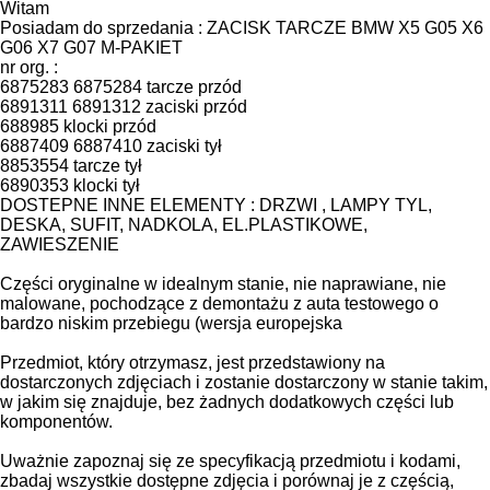
Witam
Posiadam do sprzedania : ZACISK TARCZE BMW X5 G05 X6
G06 X7 G07 M-PAKIET
nr org. :
6875283 6875284 tarcze przód
6891311 6891312 zaciski przód
688985 klocki przód
6887409 6887410 zaciski tył
8853554 tarcze tył
6890353 klocki tył
DOSTEPNE INNE ELEMENTY : DRZWI , LAMPY TYL,
DESKA, SUFIT, NADKOLA, EL.PLASTIKOWE,
ZAWIESZENIE
Części oryginalne w idealnym stanie, nie naprawiane, nie
malowane, pochodzące z demontażu z auta testowego o
bardzo niskim przebiegu (wersja europejska
Przedmiot, który otrzymasz, jest przedstawiony na
dostarczonych zdjęciach i zostanie dostarczony w stanie takim,
w jakim się znajduje, bez żadnych dodatkowych części lub
komponentów.
Uważnie zapoznaj się ze specyfikacją przedmiotu i kodami,
zbadaj wszystkie dostępne zdjęcia i porównaj je z częścią,