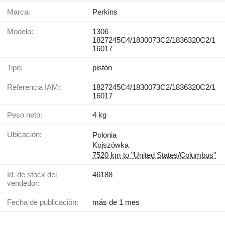
Marca:
Perkins
Modelo:
1306
1827245C4/1830073C2/1836320C2/1
16017
Tipo:
pistón
Referencia IAM:
1827245C4/1830073C2/1836320C2/1
16017
Peso neto:
4 kg
Ubicación:
Polonia
Kojszówka
7520 km to "United States/Columbus"
Id. de stock del
46188
vendedor:
Fecha de publicación:
más de 1 mes