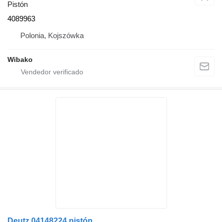
Pistón
4089963
Polonia, Kojszówka
Wibako
Deutz 04148224 pistón