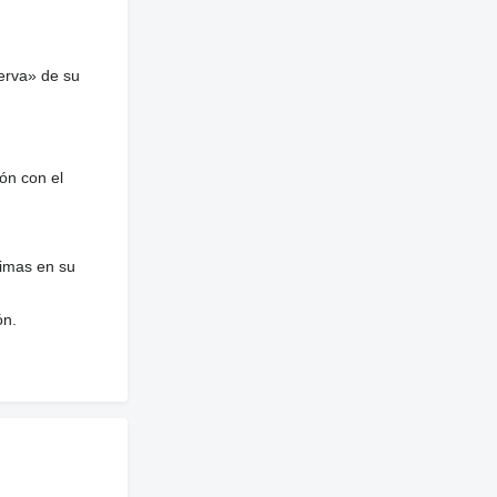
erva» de su
ón con el
nimas en su
ón.