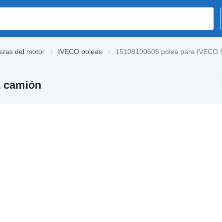
ezas del motor
IVECO poleas
15108100605 polea para IVECO St
2 camión