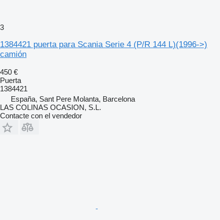
3
1384421 puerta para Scania Serie 4 (P/R 144 L)(1996->)
camión
450 €
Puerta
1384421
España, Sant Pere Molanta, Barcelona
LAS COLINAS OCASION, S.L.
Contacte con el vendedor