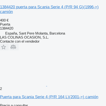
1384420 puerta para Scania Serie 4 (P/R 94 G)(1996->)
camión
400 €
Puerta
1384420
España, Sant Pere Molanta, Barcelona
LAS COLINAS OCASION, S.L.
Contacte con el vendedor
2
Puerta para Scania Serie 4 (P/R 164 L)(2001->) camión
Precio a consultar