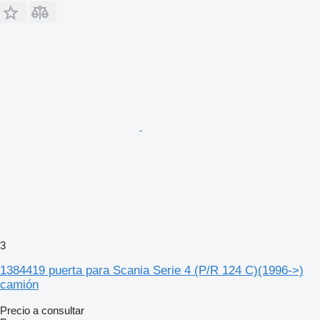
3
1384419 puerta para Scania Serie 4 (P/R 124 C)(1996->)
camión
Precio a consultar