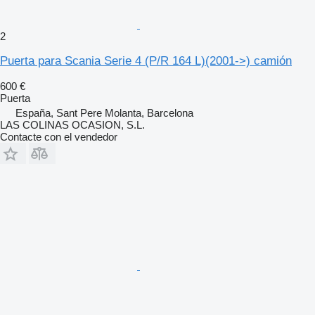
2
Puerta para Scania Serie 4 (P/R 164 L)(2001->) camión
600 €
Puerta
España, Sant Pere Molanta, Barcelona
LAS COLINAS OCASION, S.L.
Contacte con el vendedor