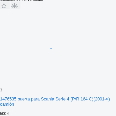
3
1476535 puerta para Scania Serie 4 (P/R 164 C)(2001->)
camión
500 €