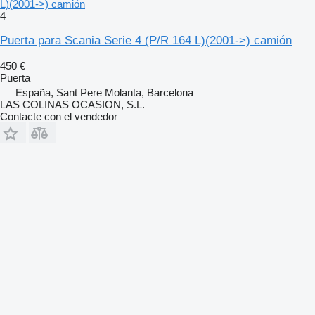
L)(2001->) camión
4
Puerta para Scania Serie 4 (P/R 164 L)(2001->) camión
450 €
Puerta
España, Sant Pere Molanta, Barcelona
LAS COLINAS OCASION, S.L.
Contacte con el vendedor