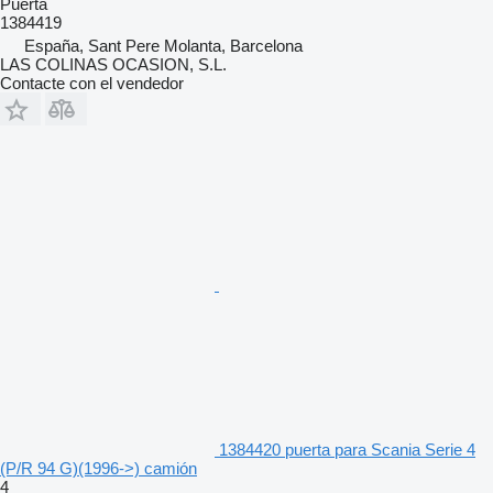
Puerta
1384419
España, Sant Pere Molanta, Barcelona
LAS COLINAS OCASION, S.L.
Contacte con el vendedor
1384420 puerta para Scania Serie 4
(P/R 94 G)(1996->) camión
4