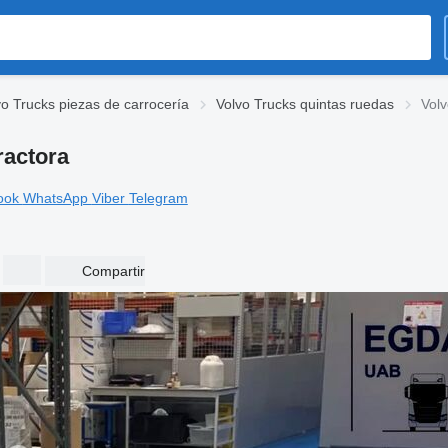
vo Trucks piezas de carrocería
Volvo Trucks quintas ruedas
Volv
ractora
ook
WhatsApp
Viber
Telegram
Compartir