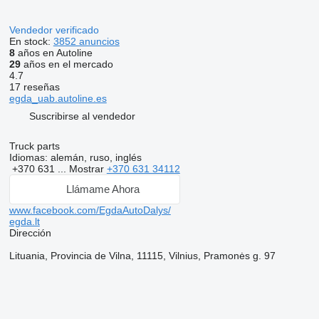
Vendedor verificado
En stock:
3852 anuncios
8
años en Autoline
29
años en el mercado
4.7
17 reseñas
egda_uab.autoline.es
Suscribirse al vendedor
Truck parts
Idiomas:
alemán, ruso, inglés
+370 631 ...
Mostrar
+370 631 34112
Llámame Ahora
www.facebook.com/EgdaAutoDalys/
egda.lt
Dirección
Lituania, Provincia de Vilna, 11115, Vilnius, Pramonės g. 97