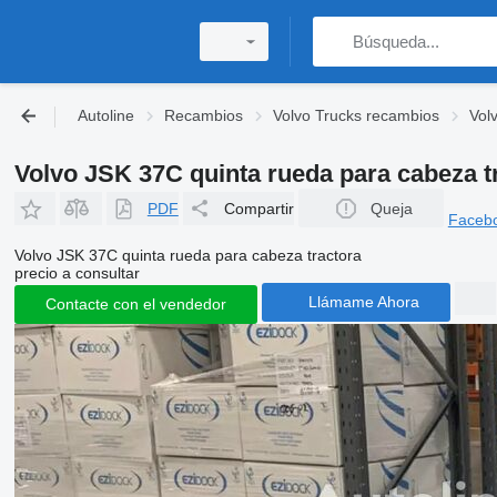
Autoline
Recambios
Volvo Trucks recambios
Vol
Volvo JSK 37C quinta rueda para cabeza t
PDF
Compartir
Queja
Faceb
Volvo JSK 37C quinta rueda para cabeza tractora
precio a consultar
Llámame Ahora
Contacte con el vendedor