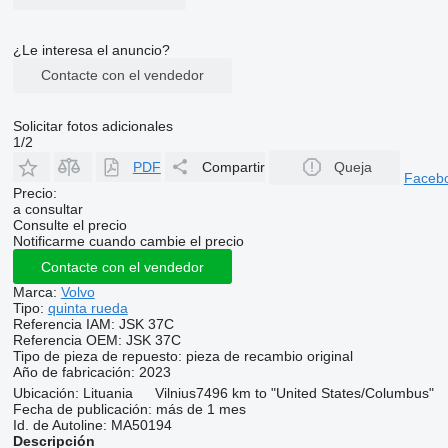
¿Le interesa el anuncio?
Contacte con el vendedor
Solicitar fotos adicionales
1/2
PDF
Compartir
Queja
Faceb
Precio:
a consultar
Consulte el precio
Notificarme cuando cambie el precio
Contacte con el vendedor
Marca:
Volvo
Tipo:
quinta rueda
Referencia IAM:
JSK 37C
Referencia OEM:
JSK 37C
Tipo de pieza de repuesto:
pieza de recambio original
Año de fabricación:
2023
Ubicación:
Lituania
Vilnius
7496 km to "United States/Columbus"
Fecha de publicación:
más de 1 mes
Id. de Autoline:
MA50194
Descripción