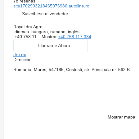
78 reseñas
site1702903218465976986.autoline.ro
Suscribirse al vendedor
Royal dru Agro
Idiomas:
húngaro, rumano, inglés
+40 758 11...
Mostrar
+40 758 117 334
Llámame Ahora
dru.ro/
Dirección
Rumanía, Mures, 547185, Cristesti, str. Principala nr. 562 B
Mostrar mapa