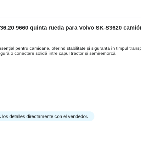
S36.20 9660 quinta rueda para Volvo SK-S3620 camió
țial pentru camioane, oferind stabilitate și siguranță în timpul transp
igură o conectare solidă între capul tractor și semiremorcă
 los detalles directamente con el vendedor.