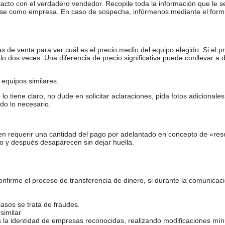
tacto con el verdadero vendedor. Recopile toda la información que le s
arse como empresa. En caso de sospecha, infórmenos mediante el form
de venta para ver cuál es el precio medio del equipo elegido. Si el pr
o dos veces. Una diferencia de precio significativa puede conllevar a 
equipos similares.
tiene claro, no dude en solicitar aclaraciones, pida fotos adicional
do lo necesario.
en requerir una cantidad del pago por adelantado en concepto de «res
o y después desaparecen sin dejar huella.
firme el proceso de transferencia de dinero, si durante la comunicaci
casos se trata de fraudes.
similar
s la identidad de empresas reconocidas, realizando modificaciones mí