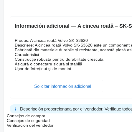
Información adicional — A cincea roată – SK-
Produs: A cincea roată Volvo SK-S3620
Descriere: A cincea roată Volvo SK-S3620 este un component esen
Fabricată din materiale durabile și rezistente, această piesă as
Caracteristici
Construcție robustă pentru durabilitate crescută
Asigură o conectare sigură și stabilă
Ușor de întreținut și de montat
Solicitar información adicional
Descripción proporcionada por el vendedor. Verifique todos
Consejos de compra
Consejos de seguridad
Verificación del vendedor