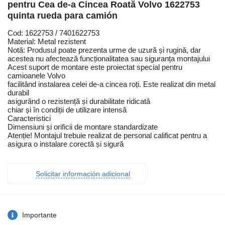
pentru Cea de-a Cincea Roată Volvo 1622753
quinta rueda para camión
Cod: 1622753 / 7401622753
Material: Metal rezistent
Notă: Produsul poate prezenta urme de uzură și rugină, dar
acestea nu afectează funcționalitatea sau siguranța montajului
Acest suport de montare este proiectat special pentru
camioanele Volvo
facilitând instalarea celei de-a cincea roți. Este realizat din metal
durabil
asigurând o rezistență și durabilitate ridicată
chiar și în condiții de utilizare intensă
Caracteristici
Dimensiuni și orificii de montare standardizate
Atenție! Montajul trebuie realizat de personal calificat pentru a
asigura o instalare corectă și sigură
Solicitar información adicional
Importante