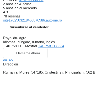
2
años en Autoline
5
años en el mercado
4.3
78 reseñas
site1702903218465976986.autoline.ro
Suscribirse al vendedor
Royal dru Agro
Idiomas:
húngaro, rumano, inglés
+40 758 11...
Mostrar
+40 758 117 334
Llámame Ahora
dru.ro/
Dirección
Rumanía, Mures, 547185, Cristesti, str. Principala nr. 562 B