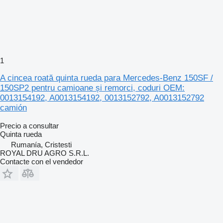
1
A cincea roată quinta rueda para Mercedes-Benz 150SF /
150SP2 pentru camioane și remorci, coduri OEM:
0013154192, A0013154192, 0013152792, A0013152792
camión
Precio a consultar
Quinta rueda
Rumanía, Cristesti
ROYAL DRU AGRO S.R.L.
Contacte con el vendedor