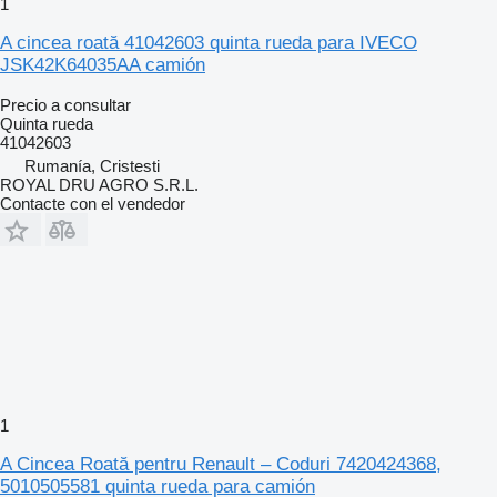
1
A cincea roată 41042603 quinta rueda para IVECO
JSK42K64035AA camión
Precio a consultar
Quinta rueda
41042603
Rumanía, Cristesti
ROYAL DRU AGRO S.R.L.
Contacte con el vendedor
1
A Cincea Roată pentru Renault – Coduri 7420424368,
5010505581 quinta rueda para camión