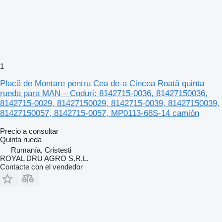
1
Placă de Montare pentru Cea de-a Cincea Roată quinta
rueda para MAN – Coduri: 8142715-0036, 81427150036,
8142715-0029, 81427150029, 8142715-0039, 81427150039,
81427150057, 8142715-0057, MP0113-68S-14 camión
Precio a consultar
Quinta rueda
Rumanía, Cristesti
ROYAL DRU AGRO S.R.L.
Contacte con el vendedor