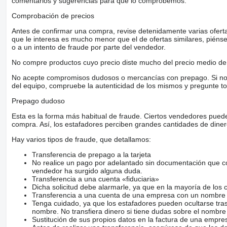
comentarios y sugerencias para que lo comprobemos.
Comprobación de precios
Antes de confirmar una compra, revise detenidamente varias ofertas 
que le interesa es mucho menor que el de ofertas similares, piénsel
o a un intento de fraude por parte del vendedor.
No compre productos cuyo precio diste mucho del precio medio de 
No acepte compromisos dudosos o mercancías con prepago. Si no lo 
del equipo, compruebe la autenticidad de los mismos y pregunte to
Prepago dudoso
Esta es la forma más habitual de fraude. Ciertos vendedores pued
compra. Así, los estafadores perciben grandes cantidades de diner
Hay varios tipos de fraude, que detallamos:
Transferencia de prepago a la tarjeta
No realice un pago por adelantado sin documentación que con
vendedor ha surgido alguna duda.
Transferencia a una cuenta «fiduciaria»
Dicha solicitud debe alarmarle, ya que en la mayoría de los 
Transferencia a una cuenta de una empresa con un nombre 
Tenga cuidado, ya que los estafadores pueden ocultarse tra
nombre. No transfiera dinero si tiene dudas sobre el nombre
Sustitución de sus propios datos en la factura de una empre