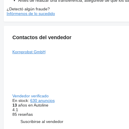
Antes de realizar una transferencia, asegúrese de que los d
¿Detectó algún fraude?
Infórmenos de lo sucedido
Contactos del vendedor
Kornprobst GmbH
Vendedor verificado
En stock:
630 anuncios
13
años en Autoline
4.1
85 reseñas
Suscribirse al vendedor