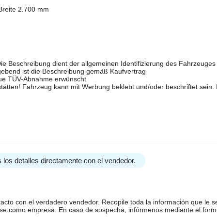
reite 2.700 mm
ie Beschreibung dient der allgemeinen Identifizierung des Fahrzeuges u
ggebend ist die Beschreibung gemäß Kaufvertrag
neue TÜV-Abnahme erwünscht
tätten! Fahrzeug kann mit Werbung beklebt und/oder beschriftet sein. 
 los detalles directamente con el vendedor.
tacto con el verdadero vendedor. Recopile toda la información que le s
arse como empresa. En caso de sospecha, infórmenos mediante el form