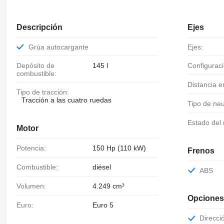
Descripción
Ejes
Grúa autocargante
Ejes:
Depósito de
145 l
Configurac
combustible:
Distancia e
Tipo de tracción:
Tracción a las cuatro ruedas
Tipo de ne
Estado del
Motor
Potencia:
150 Hp (110 kW)
Frenos
Combustible:
diésel
ABS
Volumen:
4.249 cm³
Opciones
Euro:
Euro 5
Direcci