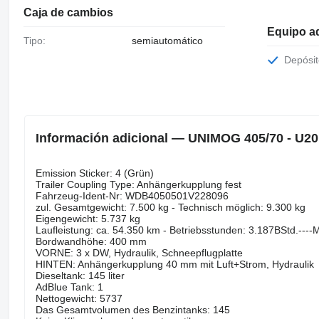
Caja de cambios
Equipo ad
Tipo:
semiautomático
Depósi
Información adicional — UNIMOG 405/70 - U20 
Emission Sticker: 4 (Grün)
Trailer Coupling Type: Anhängerkupplung fest
Fahrzeug-Ident-Nr: WDB4050501V228096
zul. Gesamtgewicht: 7.500 kg - Technisch möglich: 9.300 kg
Eigengewicht: 5.737 kg
Laufleistung: ca. 54.350 km - Betriebsstunden: 3.187BStd.----
Bordwandhöhe: 400 mm
VORNE: 3 x DW, Hydraulik, Schneepflugplatte
HINTEN: Anhängerkupplung 40 mm mit Luft+Strom, Hydraulik
Dieseltank: 145 liter
AdBlue Tank: 1
Nettogewicht: 5737
Das Gesamtvolumen des Benzintanks: 145