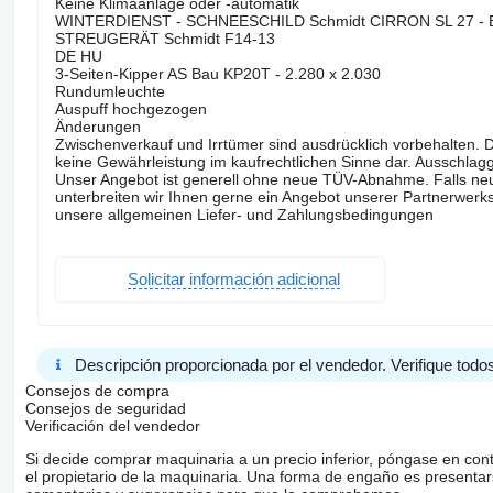
Keine Klimaanlage oder -automatik
WINTERDIENST - SCHNEESCHILD Schmidt CIRRON SL 27 - B
STREUGERÄT Schmidt F14-13
DE HU
3-Seiten-Kipper AS Bau KP20T - 2.280 x 2.030
Rundumleuchte
Auspuff hochgezogen
Änderungen
Zwischenverkauf und Irrtümer sind ausdrücklich vorbehalten. D
keine Gewährleistung im kaufrechtlichen Sinne dar. Ausschla
Unser Angebot ist generell ohne neue TÜV-Abnahme. Falls 
unterbreiten wir Ihnen gerne ein Angebot unserer Partnerwerks
unsere allgemeinen Liefer- und Zahlungsbedingungen
Solicitar información adicional
Descripción proporcionada por el vendedor. Verifique todos
Consejos de compra
Consejos de seguridad
Verificación del vendedor
Si decide comprar maquinaria a un precio inferior, póngase en con
el propietario de la maquinaria. Una forma de engaño es present