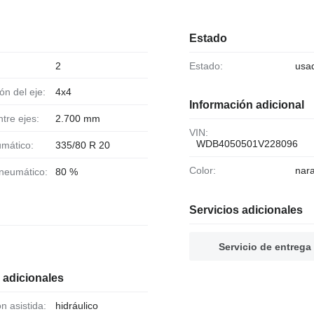
Estado
2
Estado:
usa
ión del eje:
4x4
Información adicional
ntre ejes:
2.700 mm
VIN:
WDB4050501V228096
umático:
335/80 R 20
Color:
nar
 neumático:
80 %
Servicios adicionales
Servicio de entrega
 adicionales
ón asistida:
hidráulico