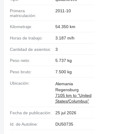
Primera
2011-10
matriculación:
Kilometraje:
54.350 km
Horas de trabajo:
3.187 m/h
Cantidad de asientos:
3
Peso neto:
5.737 kg
Peso bruto:
7.500 kg
Ubicación:
Alemania
Regensburg
7105 km to "United
States/Columbus"
Fecha de publicación:
25 jul 2026
Id. de Autoline:
DU50735