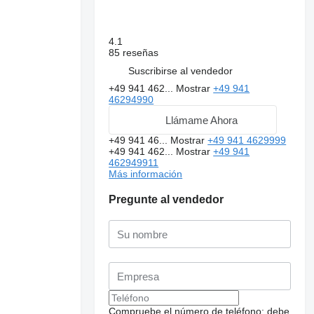
4.1
85 reseñas
Suscribirse al vendedor
+49 941 462...
Mostrar
+49 941
46294990
Llámame Ahora
+49 941 46...
Mostrar
+49 941 4629999
+49 941 462...
Mostrar
+49 941
462949911
Más información
Pregunte al vendedor
Compruebe el número de teléfono: debe