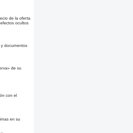
ecio de la oferta
defectos ocultos
es y documentos
erva» de su
ón con el
nimas en su