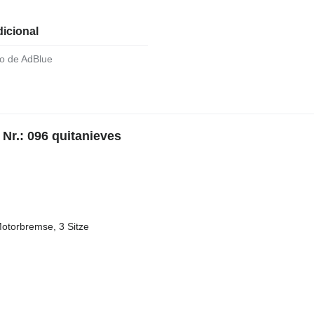
icional
to de AdBlue
Nr.: 096 quitanieves
Motorbremse, 3 Sitze