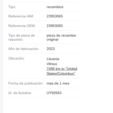
Tipo:
recambios
Referencia IAM:
23953065
Referencia OEM:
23953065
Tipo de pieza de
pieza de recambio
repuesto:
original
Año de fabricación:
2023
Ubicación:
Lituania
Vilnius
7496 km to "United
States/Columbus"
Fecha de publicación:
más de 1 mes
Id. de Autoline:
UY50943