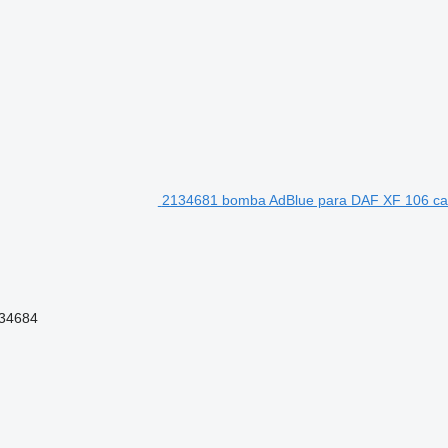
2134681 bomba AdBlue para DAF XF 106 cab
234684