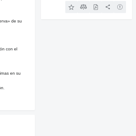
erva» de su
ón con el
nimas en su
ón.