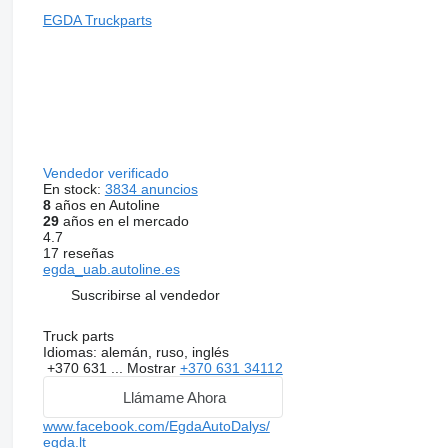
EGDA Truckparts
Vendedor verificado
En stock:
3834 anuncios
8
años en Autoline
29
años en el mercado
4.7
17 reseñas
egda_uab.autoline.es
Suscribirse al vendedor
Truck parts
Idiomas:
alemán, ruso, inglés
+370 631 ...
Mostrar
+370 631 34112
Llámame Ahora
www.facebook.com/EgdaAutoDalys/
egda.lt