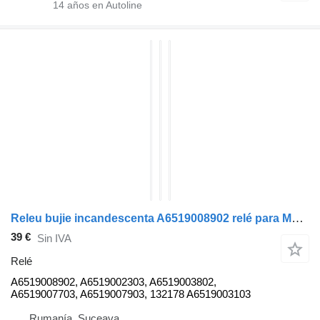
14
años en Autoline
Releu bujie incandescenta A6519008902 relé para Mercedes-Benz SPRINTER cabeza tractora
39 €
Sin IVA
Relé
A6519008902, A6519002303, A6519003802,
A6519007703, A6519007903, 132178 A6519003103
Rumanía, Suceava