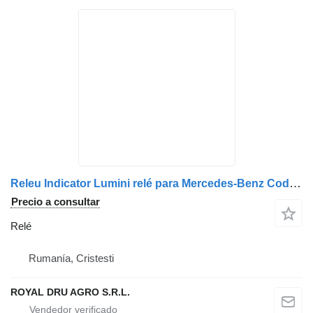
Releu Indicator Lumini relé para Mercedes-Benz Cod: A0035445032 / A0035444332 / A0035446132 / A0035443732 / A0035443032 camión
Precio a consultar
Relé
Rumanía, Cristesti
ROYAL DRU AGRO S.R.L.