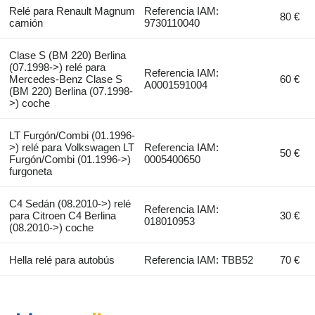
Relé para Renault Magnum
Referencia IAM:
80 €
camión
9730110040
Clase S (BM 220) Berlina
(07.1998->) relé para
Referencia IAM:
Mercedes-Benz Clase S
60 €
A0001591004
(BM 220) Berlina (07.1998-
>) coche
LT Furgón/Combi (01.1996-
>) relé para Volkswagen LT
Referencia IAM:
50 €
Furgón/Combi (01.1996->)
0005400650
furgoneta
C4 Sedán (08.2010->) relé
Referencia IAM:
para Citroen C4 Berlina
30 €
018010953
(08.2010->) coche
Hella relé para autobús
Referencia IAM: TBB52
70 €