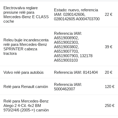
Electrovalva reglare
Estado: nuevo, referencia
presiune relé para
IAM: 0280142606,
22 €
Mercedes-Benz E CLASS
0280142605 A0004703700
coche
Referencia IAM:
A6519008902,
Releu bujie incandescenta
A6519002303,
relé para Mercedes-Benz
A6519003802,
39 €
SPRINTER cabeza
A6519007703,
tractora
A6519007903, 132178
A6519003103
Volvo relé para autobús
Referencia IAM: 8141404
20 €
Referencia IAM:
Relé para Renault camión
120 €
5000462007
Relé para Mercedes-Benz
Atego 2 4-Cil. 4x2 BM
250 €
970/2/4/6 (2005->) camión