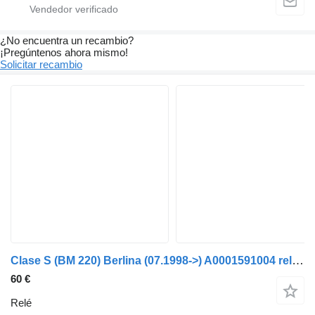
¿No encuentra un recambio?
¡Pregúntenos ahora mismo!
Solicitar recambio
Clase S (BM 220) Berlina (07.1998->) A0001591004 relé para Mercedes-Benz Clase S (BM 220) Berlina (07.1998->) coche
60 €
Relé