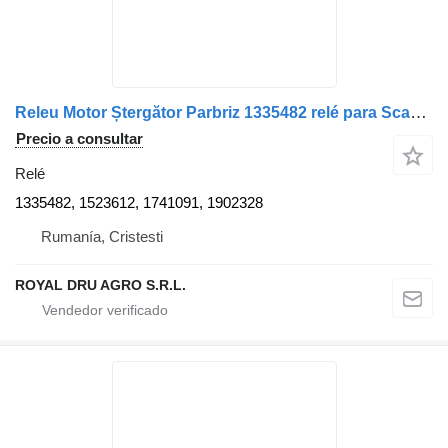
Releu Motor Ștergător Parbriz 1335482 relé para Scania 1335482 1523612 1741091 1902328 camión
Precio a consultar
Relé
1335482, 1523612, 1741091, 1902328
Rumanía, Cristesti
ROYAL DRU AGRO S.R.L.