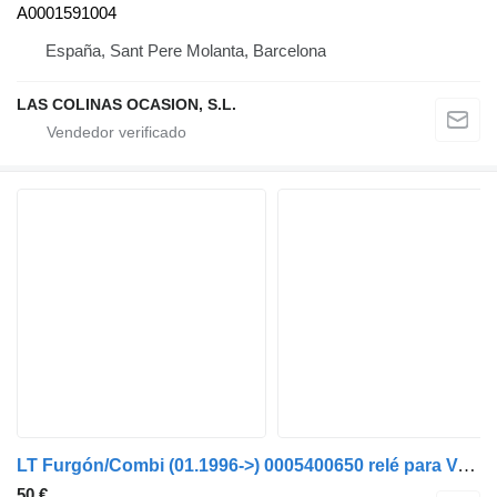
A0001591004
España, Sant Pere Molanta, Barcelona
LAS COLINAS OCASION, S.L.
LT Furgón/Combi (01.1996->) 0005400650 relé para Volkswagen LT Furgón/Combi (01.1996->) furgoneta
50 €