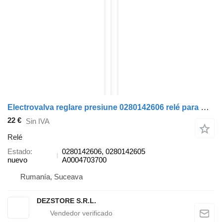
Electrovalva reglare presiune 0280142606 relé para Mercedes-Benz E CLASS coche
22 €
Sin IVA
Relé
Estado
0280142606, 0280142605
nuevo
A0004703700
Rumanía, Suceava
DEZSTORE S.R.L.