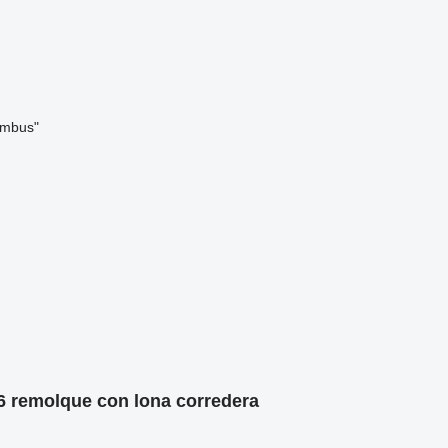
umbus"
6 remolque con lona corredera