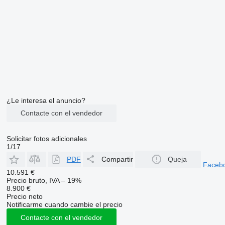
¿Le interesa el anuncio?
Contacte con el vendedor
Solicitar fotos adicionales
1/17
PDF
Compartir
Queja
Faceb
10.591 €
Precio bruto, IVA – 19%
8.900 €
Precio neto
Notificarme cuando cambie el precio
Contacte con el vendedor