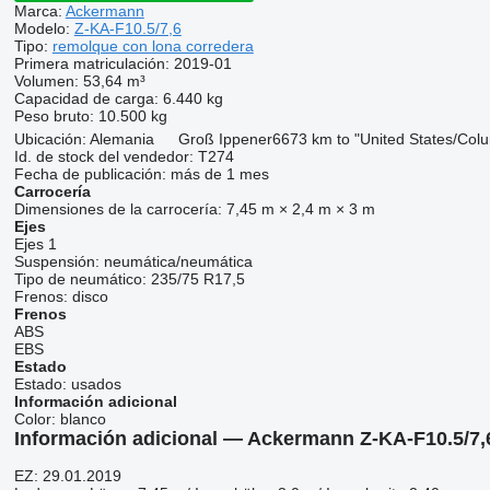
Marca:
Ackermann
Modelo:
Z-KA-F10.5/7,6
Tipo:
remolque con lona corredera
Primera matriculación:
2019-01
Volumen:
53,64 m³
Capacidad de carga:
6.440 kg
Peso bruto:
10.500 kg
Ubicación:
Alemania
Groß Ippener
6673 km to "United States/Col
Id. de stock del vendedor:
T274
Fecha de publicación:
más de 1 mes
Carrocería
Dimensiones de la carrocería:
7,45 m × 2,4 m × 3 m
Ejes
Ejes
1
Suspensión:
neumática/neumática
Tipo de neumático:
235/75 R17,5
Frenos:
disco
Frenos
ABS
EBS
Estado
Estado:
usados
Información adicional
Color:
blanco
Información adicional — Ackermann Z-KA-F10.5/7,
EZ: 29.01.2019