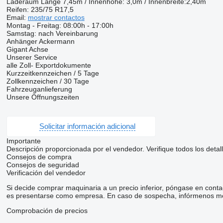
Laderaum Länge 7,45m / Innenhöhe: 3,0m / Innenbreite:2,40m
Reifen: 235/75 R17,5
Email:
mostrar contactos
Montag - Freitag: 08:00h - 17:00h
Samstag: nach Vereinbarung
Anhänger Ackermann
Gigant Achse
Unserer Service
alle Zoll- Exportdokumente
Kurzzeitkennzeichen / 5 Tage
Zollkennzeichen / 30 Tage
Fahrzeuganlieferung
Unsere Öffnungszeiten
Solicitar información adicional
Importante
Descripción proporcionada por el vendedor. Verifique todos los detal
Consejos de compra
Consejos de seguridad
Verificación del vendedor
Si decide comprar maquinaria a un precio inferior, póngase en conta
es presentarse como empresa. En caso de sospecha, infórmenos me
Comprobación de precios