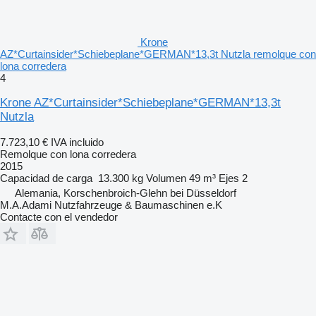
Krone
AZ*Curtainsider*Schiebeplane*GERMAN*13,3t Nutzla remolque con
lona corredera
4
Krone AZ*Curtainsider*Schiebeplane*GERMAN*13,3t
Nutzla
7.723,10 €
IVA incluido
Remolque con lona corredera
2015
Capacidad de carga
13.300 kg
Volumen
49 m³
Ejes
2
Alemania, Korschenbroich-Glehn bei Düsseldorf
M.A.Adami Nutzfahrzeuge & Baumaschinen e.K
Contacte con el vendedor