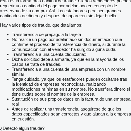
Esta es la forma más habitual de fraude. Ciertos vendedores pueden
requerir una cantidad del pago por adelantado en concepto de
«reserva» de su compra. Así, los estafadores perciben grandes
cantidades de dinero y después desaparecen sin dejar huella.
Hay varios tipos de fraude, que detallamos:
Transferencia de prepago a la tarjeta
No realice un pago por adelantado sin documentación que
confirme el proceso de transferencia de dinero, si durante la
comunicación con el vendedor ha surgido alguna duda.
Transferencia a una cuenta «fiduciaria»
Dicha solicitud debe alarmarle, ya que en la mayoría de los
casos se trata de fraudes.
Transferencia a una cuenta de una empresa con un nombre
similar
Tenga cuidado, ya que los estafadores pueden ocultarse tras
la identidad de empresas reconocidas, realizando
modificaciones mínimas en su nombre. No transfiera dinero si
tiene dudas sobre el nombre de la empresa.
Sustitución de sus propios datos en la factura de una empresa
real
Antes de realizar una transferencia, asegúrese de que los
datos especificados sean correctos y que aludan a la empresa
en cuestión.
¿Detectó algún fraude?