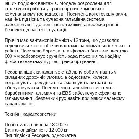
інших подібних вантажів. Модель розроблена для
ефективної роботи у транспортних компаніях і
комунальному господарстві. Посилена конструкція рами,
надійна підвіска та сучасна гальмівна система
забезпечують довговічність техніки та високий рівень
безпеки під час експлуатації.
Причіп має вантажопідйомність 12 тонн, що дозволяє
перевозити значні обсяги вантажів за мінімальної кількості
рейсів. Посилена бортова платформа з бортами висотою
600 мм забезпечує зручність завантаження та надійну
фіксацію вантажу під час транспортування.
Ресорна підвіска гарантує стабільну роботу навіть у
складних дорожніх умовах, а односкатні колеса
покращують прохідність та зменшують витрати на
обслуговування. Пневматична гальмівна система з
барабанними гальмами та EBS забезпечує ефективне
гальмування і безпечний рух навіть при максимальному
навантаженні.
Технічні характеристики
Повна маса причепа 18 000 кг
Вантажопідйомність 12 000 кг
Тип підвіски Ресорна, односкатна