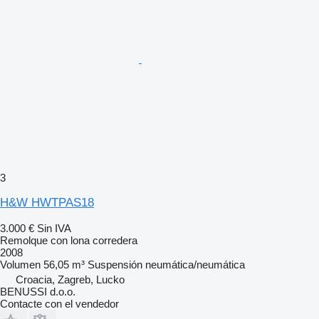
3
H&W HWTPAS18
3.000 €
Sin IVA
Remolque con lona corredera
2008
Volumen
56,05 m³
Suspensión
neumática/neumática
Croacia, Zagreb, Lucko
BENUSSI d.o.o.
Contacte con el vendedor