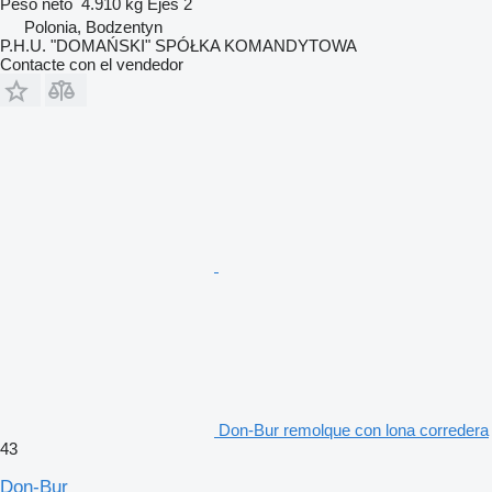
Peso neto
4.910 kg
Ejes
2
Polonia, Bodzentyn
P.H.U. "DOMAŃSKI" SPÓŁKA KOMANDYTOWA
Contacte con el vendedor
Don-Bur remolque con lona corredera
43
Don-Bur