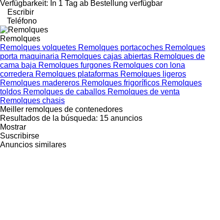
Verfügbarkeit: In 1 Tag ab Bestellung verfügbar
Escribir
Teléfono
Remolques
Remolques volquetes
Remolques portacoches
Remolques
porta maquinaria
Remolques cajas abiertas
Remolques de
cama baja
Remolques furgones
Remolques con lona
corredera
Remolques plataformas
Remolques ligeros
Remolques madereros
Remolques frigoríficos
Remolques
toldos
Remolques de caballos
Remolques de venta
Remolques chasis
Meiller remolques de contenedores
Resultados de la búsqueda:
15 anuncios
Mostrar
Suscribirse
Anuncios similares