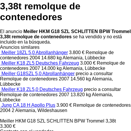
3,38t remolque de
contenedores
El anuncio
Meiller HKM G18 SZL SCHLITTEN BPW Trommel
3,38t remolque de contenedores
se ha vendido y no está
incluido en la búsqueda.
Anuncios similares
Meiller 18ZL 5,0 Abrollanhänger
3.800 €
Remolque de
contenedores
2004
14.680 kg
Alemania, Lübbecke
Meiller K18 ZL5 Deutsches Fahrzeug
3.000 €
Remolque de
contenedores
2007
14.000 kg
Alemania, Lübbecke
Meiller G18SZL 5,0 Abrollanhänger
precio a consultar
Remolque de contenedores
2007
14.560 kg
Alemania,
Lübbecke
Meiller K18 ZL5,0 Deutsches Fahrzeug
precio a consultar
Remolque de contenedores
2007
13.820 kg
Alemania,
Lübbecke
Jung CA 18 H Apollo Plus
3.900 €
Remolque de contenedores
2004
2
Alemania, Wildeshausen
Meiller HKM G18 SZL SCHLITTEN BPW Trommel 3,38t
3.300 €