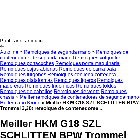
Publicar el anuncio
Autoline
»
Remolques de segunda mano
»
Remolques de
contenedores de segunda mano
Remolques volquetes
Remolques portacoches
Remolques porta maquinaria
Remolques cajas abiertas
Remolques de cama baja
Remolques furgones
Remolques con lona corredera
Remolques plataformas
Remolques ligeros
Remolques
madereros
Remolques frigoríficos
Remolques toldos
Remolques de caballos
Remolques de venta
Remolques
chasis
»
Meiller remolques de contenedores de segunda mano
Hüffermann
Krone
»
Meiller HKM G18 SZL SCHLITTEN BPW
Trommel 3,38t remolque de contenedores
»
Meiller HKM G18 SZL
SCHLITTEN BPW Trommel