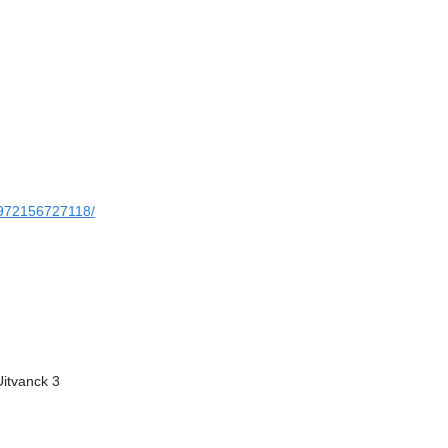
2972156727118/
Uitvanck 3