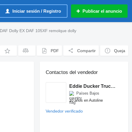
Iniciar sesión / Registro
Publicar el anuncio
DAF Dolly EX DAF 105XF remolque dolly
PDF
Compartir
Queja
Contactos del vendedor
Eddie Ducker Trucks and Parts v.o.f.
Países Bajos
10 años en Autoline
Vendedor verificado