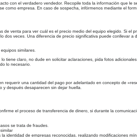
tacto con el verdadero vendedor. Recopile toda la información que le s
arse como empresa. En caso de sospecha, infórmenos mediante el form
de venta para ver cuál es el precio medio del equipo elegido. Si el pr
o dos veces. Una diferencia de precio significativa puede conllevar a 
equipos similares.
tiene claro, no dude en solicitar aclaraciones, pida fotos adicional
do lo necesario.
en requerir una cantidad del pago por adelantado en concepto de «res
o y después desaparecen sin dejar huella.
firme el proceso de transferencia de dinero, si durante la comunicaci
casos se trata de fraudes.
similar
s la identidad de empresas reconocidas, realizando modificaciones mí