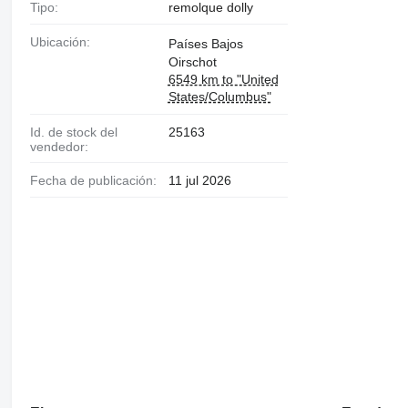
Tipo:
remolque dolly
Ubicación:
Países Bajos
Oirschot
6549 km to "United
States/Columbus"
Id. de stock del
25163
vendedor:
Fecha de publicación:
11 jul 2026