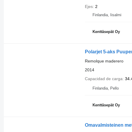
Ejes
2
Finlandia, Iisalmi
Kenttäsepät Oy
Polarjet 5-aks Puup
Remolque maderero
2014
Capacidad de carga
34.
Finlandia, Pello
Kenttäsepät Oy
Omavalmisteinen me