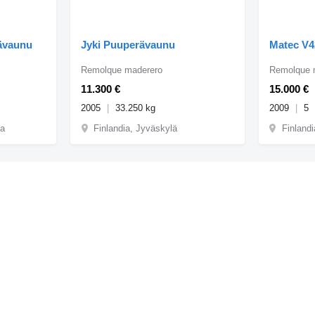
rävaunu
Jyki Puuperävaunu
Matec V
Remolque maderero
Remolque 
11.300 €
15.000 €
2005
33.250 kg
2009
5
la
Finlandia, Jyväskylä
Finlandi