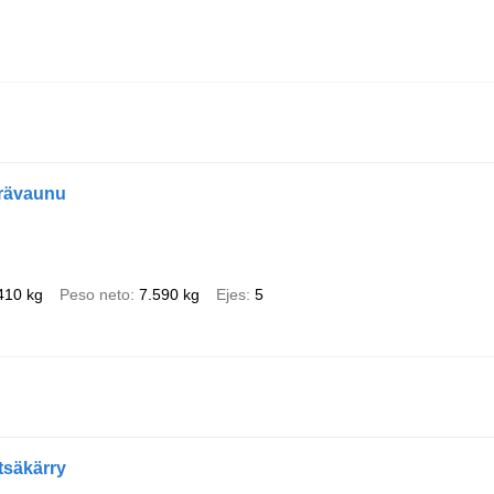
erävaunu
410 kg
Peso neto
7.590 kg
Ejes
5
tsäkärry