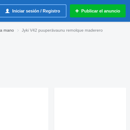
Iniciar sesión / Registro
Publicar el anuncio
da mano
Jyki V42 puuperävaunu remolque maderero