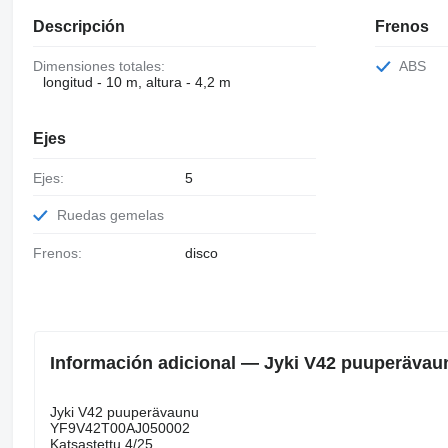
Descripción
Frenos
Dimensiones totales:
ABS
longitud - 10 m, altura - 4,2 m
Ejes
Ejes:
5
Ruedas gemelas
Frenos:
disco
Información adicional — Jyki V42 puuperäva
Jyki V42 puuperävaunu
YF9V42T00AJ050002
Katsastettu 4/25