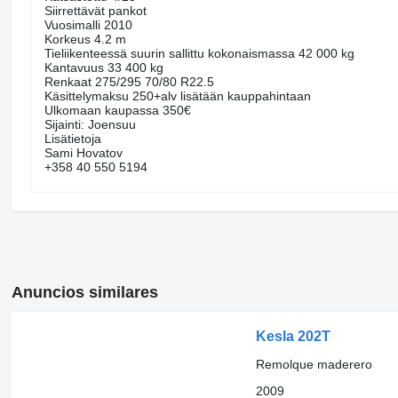
Siirrettävät pankot
Vuosimalli 2010
Korkeus 4.2 m
Tieliikenteessä suurin sallittu kokonaismassa 42 000 kg
Kantavuus 33 400 kg
Renkaat 275/295 70/80 R22.5
Käsittelymaksu 250+alv lisätään kauppahintaan
Ulkomaan kaupassa 350€
Sijainti: Joensuu
Lisätietoja
Sami Hovatov
+358 40 550 5194
Anuncios similares
Kesla 202T
Remolque maderero
2009