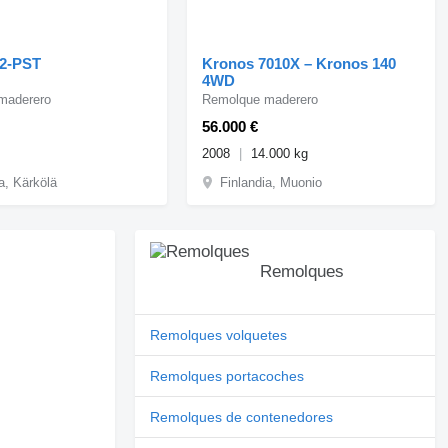
42-PST
Kronos 7010X – Kronos 140
4WD
maderero
Remolque maderero
56.000 €
2008
14.000 kg
a, Kärkölä
Finlandia, Muonio
Remolques
Remolques volquetes
Remolques portacoches
Remolques de contenedores