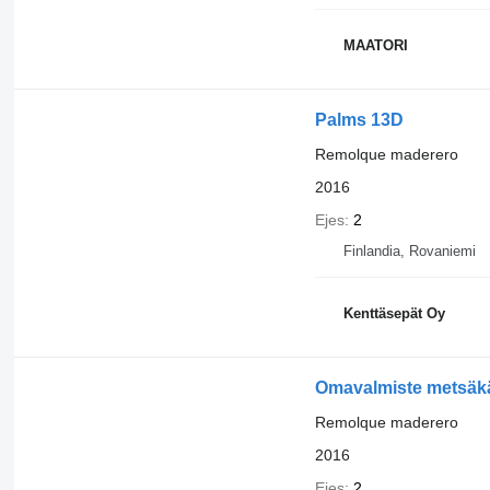
MAATORI
Palms 13D
Remolque maderero
2016
Ejes
2
Finlandia, Rovaniemi
Kenttäsepät Oy
Omavalmiste metsäkär
Remolque maderero
2016
Ejes
2