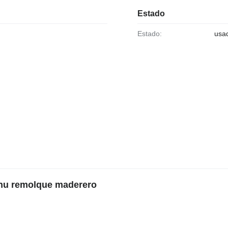
Estado
Estado:
usa
unu remolque maderero