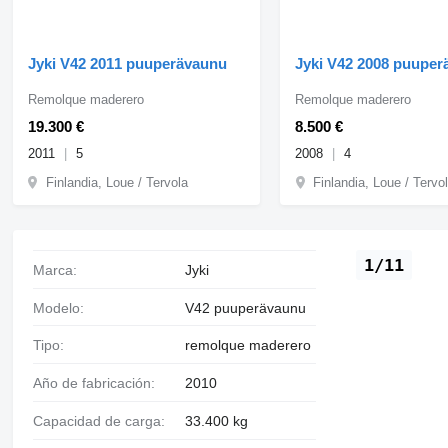
Jyki V42 2011 puuperävaunu
Jyki V42 2008 puupe
Remolque maderero
Remolque maderero
19.300 €
8.500 €
2011
5
2008
4
Finlandia, Loue / Tervola
Finlandia, Loue / Tervo
1/11
Marca:
Jyki
Modelo:
V42 puuperävaunu
Tipo:
remolque maderero
Año de fabricación:
2010
Capacidad de carga:
33.400 kg