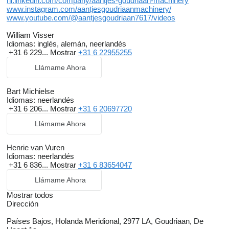
nl.linkedin.com/company/aantjes-goudriaan-machinery
www.instagram.com/aantjesgoudriaanmachinery/
www.youtube.com/@aantjesgoudriaan7617/videos
William Visser
Idiomas:
inglés, alemán, neerlandés
+31 6 229...
Mostrar
+31 6 22955255
Llámame Ahora
Bart Michielse
Idiomas:
neerlandés
+31 6 206...
Mostrar
+31 6 20697720
Llámame Ahora
Henrie van Vuren
Idiomas:
neerlandés
+31 6 836...
Mostrar
+31 6 83654047
Llámame Ahora
Mostrar todos
Dirección
Países Bajos, Holanda Meridional, 2977 LA, Goudriaan, De