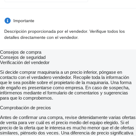
** 3 axe
** MMA: 3500 kg
** Masa proprie: 1005 kg
** Sasiu galvanizat
Importante
** Platou complet din Aluminiu
** Lumini de gabarit si spate full LED
Descripción proporcionada por el vendedor. Verifique todos los
** Panouri laterale vopsite in camp electrostatic
detalles directamente con el vendedor.
** Lumini de lucru automate
** Troliu electric 5.443 KG, culisabil cu sufa sintetica, baterie si
telecomanda
Consejos de compra
** Sistem de basculare electro-hidraulic controlat din
Consejos de seguridad
telecomanda
Verificación del vendedor
Echipamente optionale:
Si decide comprar maquinaria a un precio inferior, póngase en
contacto con el verdadero vendedor. Recopile toda la información
** Roata de rezerva - 190 euro
que le sea posible sobre el propietario de la maquinaria. Una forma
** Jante aliaj 6 buc - 770 euro
de engaño es presentarse como empresa. En caso de sospecha,
** Bara de blocare la roti - 250 euro
infórmenos mediante el formulario de comentarios y sugerencias
** Cupla antibalans - 520 euro
para que lo comprobemos.
** Inacarcator pentru baterie - 110 euro
** Jante de tabla vopsite electrostatic - 190 Euro
Comprobación de precios
** Cai de rulare aluminiu gaurit, sistem LOHR - 400 Euro
** Podea completa aluminiu gaurit sistem LOHR - 890 Euro
Antes de confirmar una compra, revise detenidamente varias ofertas
** Platou vopsit electrostatic - 425 Euro
de venta para ver cuál es el precio medio del equipo elegido. Si el
** Sasiu vopsit complet inclusiv protap - 535 Euro
precio de la oferta que le interesa es mucho menor que el de ofertas
** RACE RACK - extra-stand pentru roti - 770 Euro
similares, piénselo dos veces. Una diferencia de precio significativa