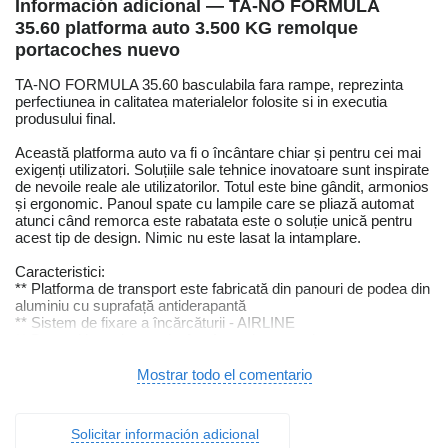
Información adicional — TA-NO FORMULA
35.60 platforma auto 3.500 KG remolque
portacoches nuevo
TA-NO FORMULA 35.60 basculabila fara rampe, reprezinta
perfectiunea in calitatea materialelor folosite si in executia
produsului final.
Această platforma auto va fi o încântare chiar și pentru cei mai
exigenți utilizatori. Soluțiile sale tehnice inovatoare sunt inspirate
de nevoile reale ale utilizatorilor. Totul este bine gândit, armonios
și ergonomic. Panoul spate cu lampile care se pliază automat
atunci când remorca este rabatata este o soluție unică pentru
acest tip de design. Nimic nu este lasat la intamplare.
Caracteristici:
** Platforma de transport este fabricată din panouri de podea din
aluminiu cu suprafață antiderapantă
** Sistem de fixare a încărcăturii - AIRLINE
** Panouri laterale vopsite în câmp electrostatic
** Fasciculul luminos se pliază automat
Mostrar todo el comentario
Specificatii tehnice si dotari standard:
** Suprafata utila 6000 x 2100 mm
Solicitar información adicional
** Roti 195/55 R10C