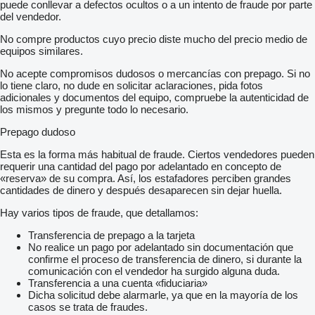
** Rampe suplimentare, reduc unghiul de incarcare la 6 grade -
puede conllevar a defectos ocultos o a un intento de fraude por parte
450 Euro
del vendedor.
** ROCK GUARD, panou frontal de protectie - 1.100 Euro
No compre productos cuyo precio diste mucho del precio medio de
equipos similares.
Informații suplimentare:
No acepte compromisos dudosos o mercancías con prepago. Si no
** Remorca are o garanție de producător de 2 ani.
lo tiene claro, no dude en solicitar aclaraciones, pida fotos
** Service în garanție și post-garanție.
adicionales y documentos del equipo, compruebe la autenticidad de
** Livrarea in tara contra-cost - 800 Lei
los mismos y pregunte todo lo necesario.
** Leasing disponibil pentru persoanele juridice
** Vanzare in rate catre persona fizice, aprobare imediata.
Prepago dudoso
** Posibilitatea de a schimba MMA de la 3500 pana la 1500 kg.
** Omologare pentru viteza 100 km/h
Esta es la forma más habitual de fraude. Ciertos vendedores pueden
** Eliberam un set de documente necesare inmatricularii fiecarei
requerir una cantidad del pago por adelantado en concepto de
remorci
«reserva» de su compra. Así, los estafadores perciben grandes
(Factură cu TVA, certificat de conformitate/CoC, declarație
cantidades de dinero y después desaparecen sin dejar huella.
dealer autorizat).
** Emitere carte de identitate: 600 Lei
Hay varios tipos de fraude, que detallamos:
** Numere provizorii 60 de zile: 250 Lei
Transferencia de prepago a la tarjeta
MAGNUM TOOLS RP SRL - dealer autorizat TA-NO Polonia
No realice un pago por adelantado sin documentación que
CIF: RO29186646 J29/1497/2011
confirme el proceso de transferencia de dinero, si durante la
Adresa: Bucov-PH, strda Mircea Eliade nr. 12
comunicación con el vendedor ha surgido alguna duda.
Adresa pct de lucru: Strada Calea Buzau nr.233, loc. Tantareni
Transferencia a una cuenta «fiduciaria»
107072, Prahova.
Dicha solicitud debe alarmarle, ya que en la mayoría de los
casos se trata de fraudes.