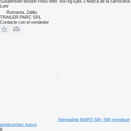
Suspensión
torsión
Peso neto
550 kg
Ejes
2
Marca de la carrocería
Lohr
Rumanía, Zalău
TRAILER PARC SRL
Contacte con el vendedor
Niewiadów MARS SM- NM remolque
portacoches nuevo
8