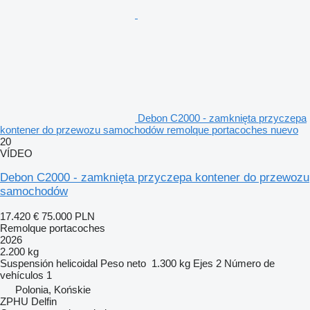
Debon C2000 - zamknięta przyczepa
kontener do przewozu samochodów remolque portacoches nuevo
20
VÍDEO
Debon C2000 - zamknięta przyczepa kontener do przewozu
samochodów
17.420 €
75.000 PLN
Remolque portacoches
2026
2.200 kg
Suspensión
helicoidal
Peso neto
1.300 kg
Ejes
2
Número de
vehículos
1
Polonia, Końskie
ZPHU Delfin