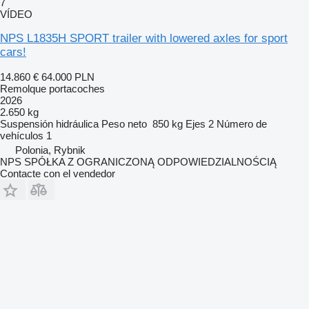
7
VÍDEO
NPS L1835H SPORT trailer with lowered axles for sport
cars!
14.860 €
64.000 PLN
Remolque portacoches
2026
2.650 kg
Suspensión
hidráulica
Peso neto
850 kg
Ejes
2
Número de
vehículos
1
Polonia, Rybnik
NPS SPÓŁKA Z OGRANICZONĄ ODPOWIEDZIALNOŚCIĄ
Contacte con el vendedor