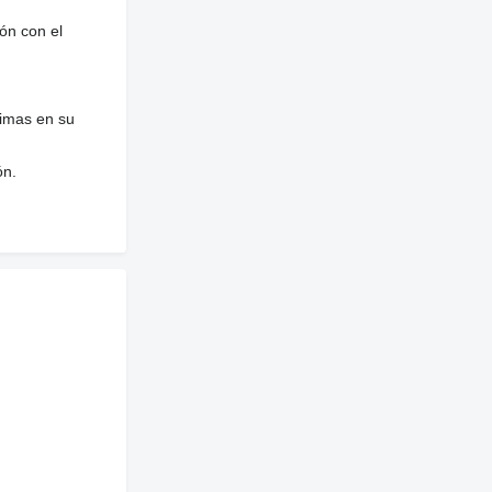
ón con el
nimas en su
ón.