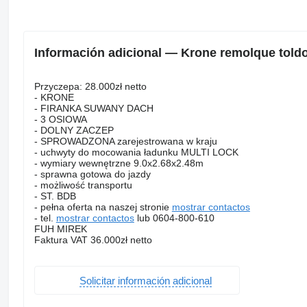
Información adicional — Krone remolque told
Przyczepa: 28.000zł netto
- KRONE
- FIRANKA SUWANY DACH
- 3 OSIOWA
- DOLNY ZACZEP
- SPROWADZONA zarejestrowana w kraju
- uchwyty do mocowania ładunku MULTI LOCK
- wymiary wewnętrzne 9.0x2.68x2.48m
- sprawna gotowa do jazdy
- możliwość transportu
- ST. BDB
- pełna oferta na naszej stronie
mostrar contactos
- tel.
mostrar contactos
lub 0604-800-610
FUH MIREK
Faktura VAT 36.000zł netto
Solicitar información adicional