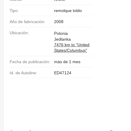
Tipo:
remolque toldo
Año de fabricación:
2008
Ubicación:
Polonia
Jedlanka
7476 km to "United
States/Columbus"
Fecha de publicación:
más de 1 mes
Id. de Autoline:
ED47124