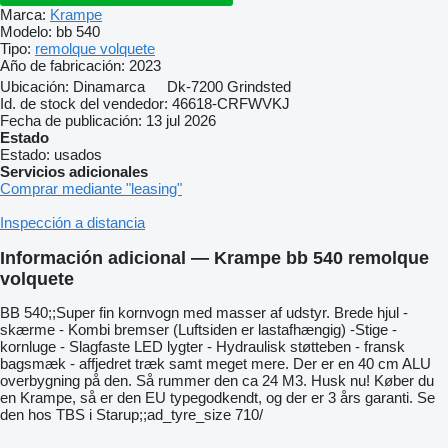
Marca:
Krampe
Modelo:
bb 540
Tipo:
remolque volquete
Año de fabricación:
2023
Ubicación:
Dinamarca
Dk-7200 Grindsted
Id. de stock del vendedor:
46618-CRFWVKJ
Fecha de publicación:
13 jul 2026
Estado
Estado:
usados
Servicios adicionales
Comprar mediante "leasing"
Inspección a distancia
Información adicional — Krampe bb 540 remolque
volquete
BB 540;;Super fin kornvogn med masser af udstyr. Brede hjul -
skærme - Kombi bremser (Luftsiden er lastafhængig) -Stige -
kornluge - Slagfaste LED lygter - Hydraulisk støtteben - fransk
bagsmæk - affjedret træk samt meget mere. Der er en 40 cm ALU
overbygning på den. Så rummer den ca 24 M3. Husk nu! Køber du
en Krampe, så er den EU typegodkendt, og der er 3 års garanti. Se
den hos TBS i Starup;;ad_tyre_size 710/