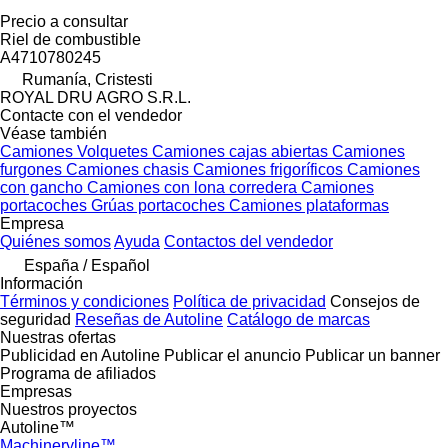
Precio a consultar
Riel de combustible
A4710780245
Rumanía, Cristesti
ROYAL DRU AGRO S.R.L.
Contacte con el vendedor
Véase también
Camiones
Volquetes
Camiones cajas abiertas
Camiones
furgones
Camiones chasis
Camiones frigoríficos
Camiones
con gancho
Camiones con lona corredera
Camiones
portacoches
Grúas portacoches
Camiones plataformas
Empresa
Quiénes somos
Ayuda
Contactos del vendedor
España / Español
Información
Términos y condiciones
Política de privacidad
Consejos de
seguridad
Reseñas de Autoline
Catálogo de marcas
Nuestras ofertas
Publicidad en Autoline
Publicar el anuncio
Publicar un banner
Programa de afiliados
Empresas
Nuestros proyectos
Autoline™
Machineryline™