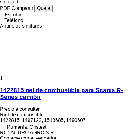
solicitud.
PDF
Compartir
Queja
Escribir
Teléfono
Anuncios similares
1
1422815 riel de combustible para Scania R-
Series camión
Precio a consultar
Riel de combustible
1422815, 1497122, 1513685, 1490607
Rumanía, Cristesti
ROYAL DRU AGRO S.R.L.
Contacte con el vendedor