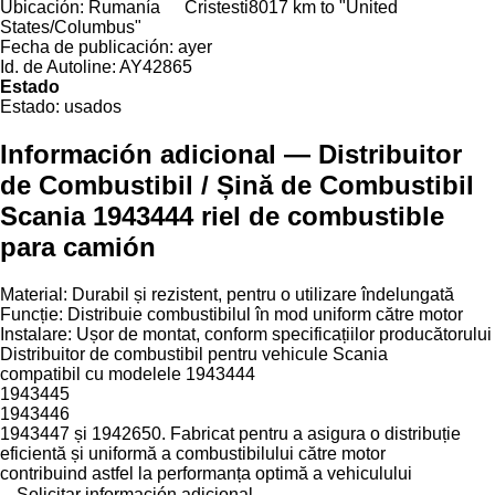
Ubicación:
Rumanía
Cristesti
8017 km to "United
States/Columbus"
Fecha de publicación:
ayer
Id. de Autoline:
AY42865
Estado
Estado:
usados
Información adicional — Distribuitor
de Combustibil / Șină de Combustibil
Scania 1943444 riel de combustible
para camión
Material: Durabil și rezistent, pentru o utilizare îndelungată
Funcție: Distribuie combustibilul în mod uniform către motor
Instalare: Ușor de montat, conform specificațiilor producătorului
Distribuitor de combustibil pentru vehicule Scania
compatibil cu modelele 1943444
1943445
1943446
1943447 și 1942650. Fabricat pentru a asigura o distribuție
eficientă și uniformă a combustibilului către motor
contribuind astfel la performanța optimă a vehiculului
Solicitar información adicional