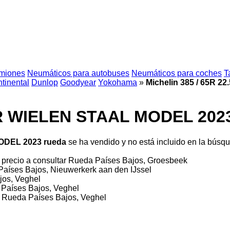
amiones
Neumáticos para autobuses
Neumáticos para coches
T
tinental
Dunlop
Goodyear
Yokohama
»
Michelin 385 / 65R 
OOR WIELEN STAAL MODEL 202
MODEL 2023 rueda
se ha vendido y no está incluido en la búsq
precio a consultar
Rueda
Países Bajos, Groesbeek
Países Bajos, Nieuwerkerk aan den IJssel
jos, Veghel
a
Países Bajos, Veghel
Rueda
Países Bajos, Veghel