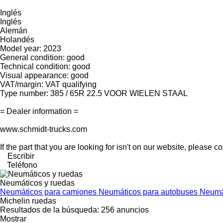
Inglés
Inglés
Alemán
Holandés
Model year: 2023
General condition: good
Technical condition: good
Visual appearance: good
VAT/margin: VAT qualifying
Type number: 385 / 65R 22.5 VOOR WIELEN STAAL
= Dealer information =
www.schmidt-trucks.com
If the part that you are looking for isn't on our website, please co
Escribir
Teléfono
Neumáticos y ruedas
Neumáticos para camiones
Neumáticos para autobuses
Neumá
Michelin ruedas
Resultados de la búsqueda:
256 anuncios
Mostrar