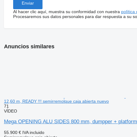
Al hacer clic aquí, muestra su conformidad con nuestra
política
Procesaremos sus datos personales para dar respuesta a su sol
Anuncios similares
12,60 m, READY !!! semirremolque caja abierta nuevo
71
VÍDEO
Mega OPENING ALU SIDES 800 mm, dumpper + platform 
55.900 €
IVA incluido