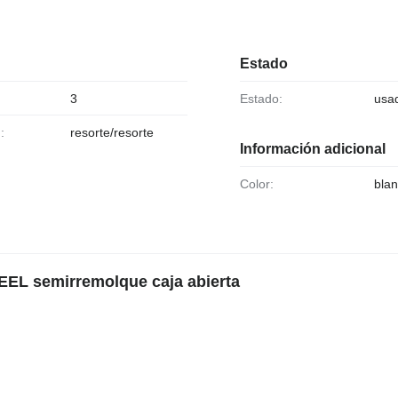
Estado
3
Estado:
usa
:
resorte/resorte
Información adicional
Color:
bla
EEL semirremolque caja abierta