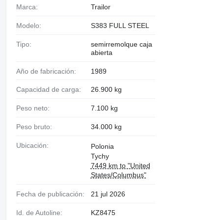
Marca:
Trailor
Modelo:
S383 FULL STEEL
Tipo:
semirremolque caja
abierta
Año de fabricación:
1989
Capacidad de carga:
26.900 kg
Peso neto:
7.100 kg
Peso bruto:
34.000 kg
Ubicación:
Polonia
Tychy
7449 km to "United
States/Columbus"
Fecha de publicación:
21 jul 2026
Id. de Autoline:
KZ8475