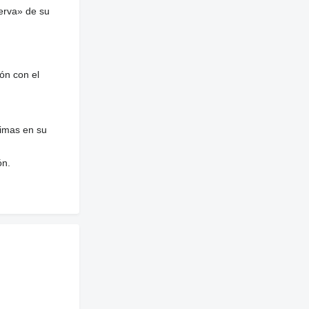
erva» de su
ón con el
nimas en su
ón.