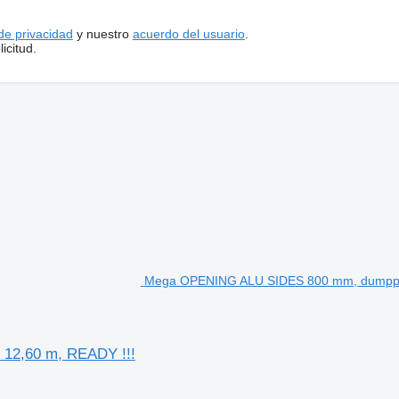
 de privacidad
y nuestro
acuerdo del usuario
.
icitud.
Mega OPENING ALU SIDES 800 mm, dumpper
12,60 m, READY !!!