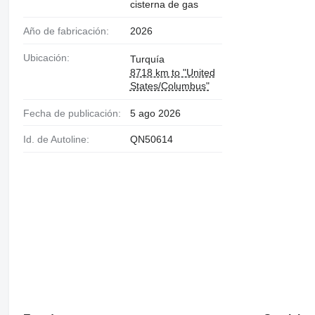
cisterna de gas
Año de fabricación:
2026
Ubicación:
Turquía
8718 km to "United
States/Columbus"
Fecha de publicación:
5 ago 2026
Id. de Autoline:
QN50614