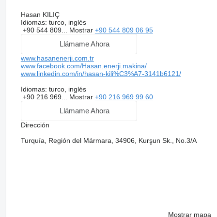
Hasan KILIÇ
Idiomas:
turco, inglés
+90 544 809...
Mostrar
+90 544 809 06 95
Llámame Ahora
www.hasanenerji.com.tr
www.facebook.com/Hasan.enerji.makina/
www.linkedin.com/in/hasan-kili%C3%A7-3141b6121/
Idiomas:
turco, inglés
+90 216 969...
Mostrar
+90 216 969 99 60
Llámame Ahora
Dirección
Turquía, Región del Mármara, 34906, Kurşun Sk., No.3/A
Mostrar mapa