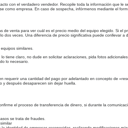
tacto con el verdadero vendedor. Recopile toda la información que le s
arse como empresa. En caso de sospecha, infórmenos mediante el form
de venta para ver cuál es el precio medio del equipo elegido. Si el pr
o dos veces. Una diferencia de precio significativa puede conllevar a 
equipos similares.
tiene claro, no dude en solicitar aclaraciones, pida fotos adicional
do lo necesario.
en requerir una cantidad del pago por adelantado en concepto de «res
o y después desaparecen sin dejar huella.
firme el proceso de transferencia de dinero, si durante la comunicaci
casos se trata de fraudes.
similar
s la identidad de empresas reconocidas, realizando modificaciones mí