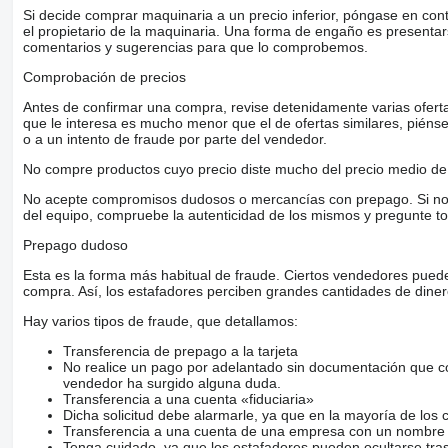
Si decide comprar maquinaria a un precio inferior, póngase en con
el propietario de la maquinaria. Una forma de engaño es present
comentarios y sugerencias para que lo comprobemos.
Comprobación de precios
Antes de confirmar una compra, revise detenidamente varias ofertas 
que le interesa es mucho menor que el de ofertas similares, piénsel
o a un intento de fraude por parte del vendedor.
No compre productos cuyo precio diste mucho del precio medio de 
No acepte compromisos dudosos o mercancías con prepago. Si no lo 
del equipo, compruebe la autenticidad de los mismos y pregunte to
Prepago dudoso
Esta es la forma más habitual de fraude. Ciertos vendedores pued
compra. Así, los estafadores perciben grandes cantidades de diner
Hay varios tipos de fraude, que detallamos:
Transferencia de prepago a la tarjeta
No realice un pago por adelantado sin documentación que con
vendedor ha surgido alguna duda.
Transferencia a una cuenta «fiduciaria»
Dicha solicitud debe alarmarle, ya que en la mayoría de los 
Transferencia a una cuenta de una empresa con un nombre 
Tenga cuidado, ya que los estafadores pueden ocultarse tra