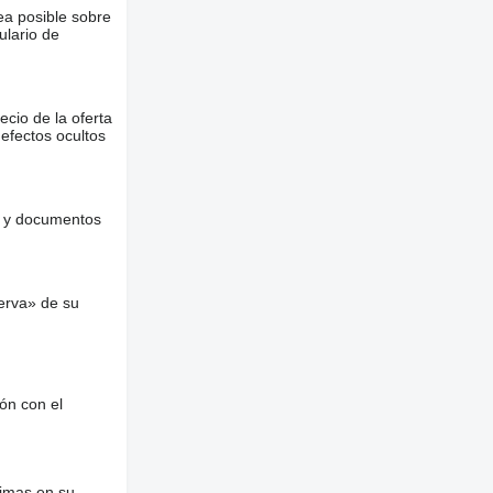
ea posible sobre
ulario de
ecio de la oferta
defectos ocultos
es y documentos
erva» de su
ón con el
nimas en su