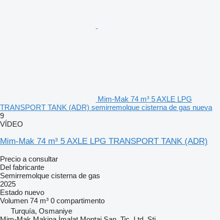
Mim-Mak 74 m³ 5 AXLE LPG
TRANSPORT TANK (ADR) semirremolque cisterna de gas nueva
9
VÍDEO
Mim-Mak 74 m³ 5 AXLE LPG TRANSPORT TANK (ADR)
Precio a consultar
Del fabricante
Semirremolque cisterna de gas
2025
Estado
nuevo
Volumen
74 m³
0 compartimento
Turquía, Osmaniye
Mim-Mak Makina İmalat Montaj San. Tic. Ltd. Şti.