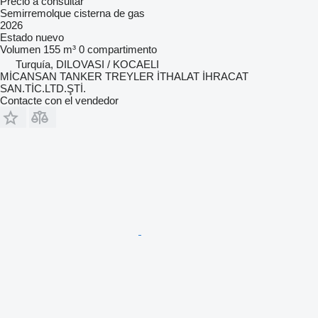
Precio a consultar
Semirremolque cisterna de gas
2026
Estado
nuevo
Volumen
155 m³
0 compartimento
Turquía, DILOVASI / KOCAELI
MİCANSAN TANKER TREYLER İTHALAT İHRACAT
SAN.TİC.LTD.ŞTİ.
Contacte con el vendedor