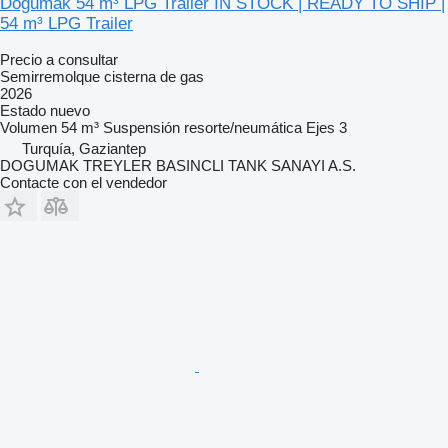
Doğumak 54 m³ LPG Trailer IN STOCK | READY TO SHIP |
54 m³ LPG Trailer
Precio a consultar
Semirremolque cisterna de gas
2026
Estado
nuevo
Volumen
54 m³
Suspensión
resorte/neumática
Ejes
3
Turquía, Gaziantep
DOGUMAK TREYLER BASINCLI TANK SANAYI A.S.
Contacte con el vendedor