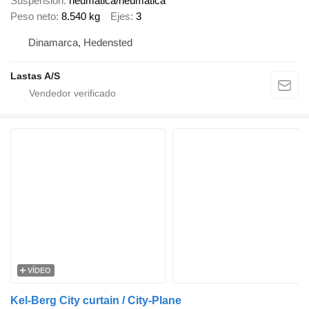
Suspensión
neumática/neumática
Peso neto
8.540 kg
Ejes
3
Dinamarca, Hedensted
Lastas A/S
VÍDEO
Kel-Berg City curtain / City-Plane