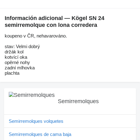
Información adicional — Kögel SN 24
semirremolque con lona corredera
koupeno v ČR, nehavarováno.
stav: Velmi dobrý
držák kol
kotvící oka
opěrné nohy
zadní mlhovka
plachta
Semirremolques
Semirremolques volquetes
Semirremolques de cama baja