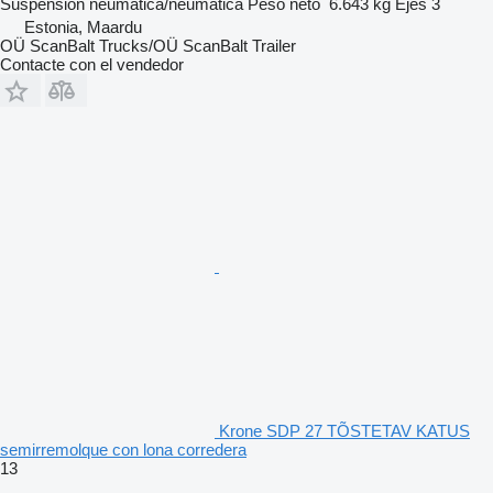
Suspensión
neumática/neumática
Peso neto
6.643 kg
Ejes
3
Estonia, Maardu
OÜ ScanBalt Trucks/OÜ ScanBalt Trailer
Contacte con el vendedor
Krone SDP 27 TÕSTETAV KATUS
semirremolque con lona corredera
13