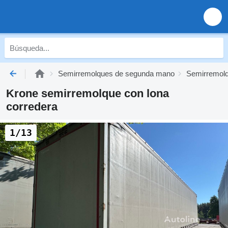
Semirremolques de segunda mano
Semirremolq
Krone semirremolque con lona
corredera
1/13