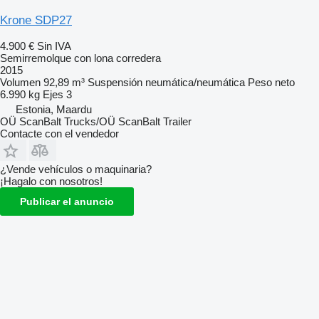
Krone SDP27
4.900 €
Sin IVA
Semirremolque con lona corredera
2015
Volumen
92,89 m³
Suspensión
neumática/neumática
Peso neto
6.990 kg
Ejes
3
Estonia, Maardu
OÜ ScanBalt Trucks/OÜ ScanBalt Trailer
Contacte con el vendedor
¿Vende vehículos o maquinaria?
¡Hagalo con nosotros!
Publicar el anuncio