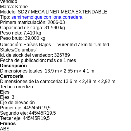
Vendido
Marca:
Krone
Modelo:
SD27 MEGA LINER MEGA EXTENDABLE
Tipo:
semirremolque con lona corredera
Primera matriculación:
2006-03
Capacidad de carga:
31.590 kg
Peso neto:
7.410 kg
Peso bruto:
39.000 kg
Ubicación:
Países Bajos
Vuren
6517 km to "United
States/Columbus"
Id. de stock del vendedor:
326789
Fecha de publicación:
más de 1 mes
Descripción
Dimensiones totales:
13,9 m × 2,55 m × 4,1 m
Carrocería
Dimensiones de la carrocería:
13,6 m × 2,48 m × 2,92 m
Techo corredizo
Ejes
Ejes:
3
Eje de elevación
Primer eje:
445/45R19,5
Segundo eje:
445/45R19,5
Tercer eje:
445/45R19,5
Frenos
ABS