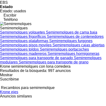
EBS
Estado
Estado:
usados
Escribir
Teléfono
Semirremolques
Semirremolques volquetes
Semirremolques de cama baja
Semirremolques frigoríficos
Semirremolques de contenedores
Semirremolques plataformas
Semirremolques furgones
Semirremolques pisos moviles
Semirremolques cajas abiertas
Semirremolques toldos
Semirremolques portacoches
Semirremolques madereros
Semirremolques hormigoneras
Semirremolques para transporte de ganado
Semirremolques
modulares
Semirremolques para transporte de grano
Krone semirremolques con lona corredera
Resultados de la búsqueda:
997 anuncios
Mostrar
Suscribirse
Recambios para semirremolque
Krone ejes
Anuncios similares