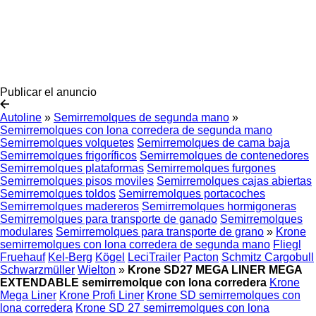
Publicar el anuncio
Autoline
»
Semirremolques de segunda mano
»
Semirremolques con lona corredera de segunda mano
Semirremolques volquetes
Semirremolques de cama baja
Semirremolques frigoríficos
Semirremolques de contenedores
Semirremolques plataformas
Semirremolques furgones
Semirremolques pisos moviles
Semirremolques cajas abiertas
Semirremolques toldos
Semirremolques portacoches
Semirremolques madereros
Semirremolques hormigoneras
Semirremolques para transporte de ganado
Semirremolques
modulares
Semirremolques para transporte de grano
»
Krone
semirremolques con lona corredera de segunda mano
Fliegl
Fruehauf
Kel-Berg
Kögel
LeciTrailer
Pacton
Schmitz Cargobull
Schwarzmüller
Wielton
»
Krone SD27 MEGA LINER MEGA
EXTENDABLE semirremolque con lona corredera
Krone
Mega Liner
Krone Profi Liner
Krone SD semirremolques con
lona corredera
Krone SD 27 semirremolques con lona